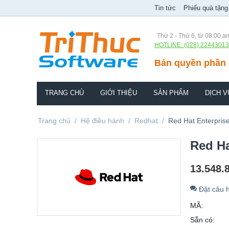
Tin tức
Phiếu quà tặng
Thứ 2 - Thứ 6, từ 08:00 a
HOTLINE: (028) 22443013
Bản quyền phần 
TRANG CHỦ
GIỚI THIỆU
SẢN PHẨM
DỊCH V
Trang chủ
/
Hệ điều hành
/
Redhat
/
Red Hat Enterprise
Red Ha
13.548.
Đặt câu h
MÃ:
Sẵn có: