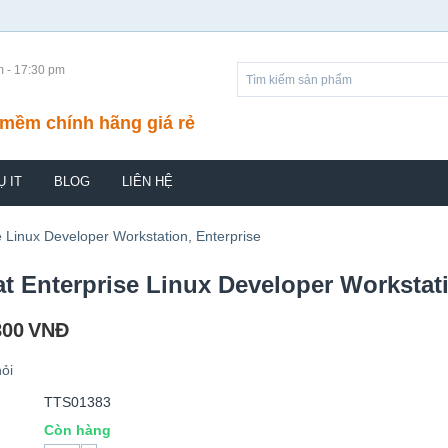
m - 17:30 pm
mềm chính hãng giá rẻ
Ụ IT
BLOG
LIÊN HỆ
 Linux Developer Workstation, Enterprise
t Enterprise Linux Developer Workstati
800
VNĐ
ỏi
TTS01383
Còn hàng