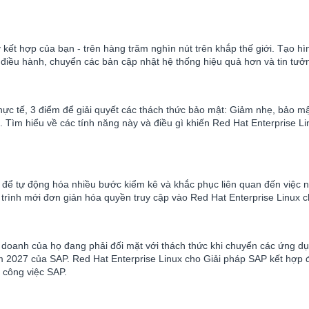
ết hợp của bạn - trên hàng trăm nghìn nút trên khắp thế giới. Tạo hì
điều hành, chuyển các bản cập nhật hệ thống hiệu quả hơn và tin tưởng
ực tế, 3 điểm để giải quyết các thách thức bảo mật: Giảm nhẹ, bảo mậ
. Tìm hiểu về các tính năng này và điều gì khiến Red Hat Enterprise L
 để tự động hóa nhiều bước kiểm kê và khắc phục liên quan đến việc 
trình mới đơn giản hóa quyền truy cập vào Red Hat Enterprise Linux c
 doanh của họ đang phải đối mặt với thách thức khi chuyển các ứng dụ
027 của SAP. Red Hat Enterprise Linux cho Giải pháp SAP kết hợp độ 
 công việc SAP.