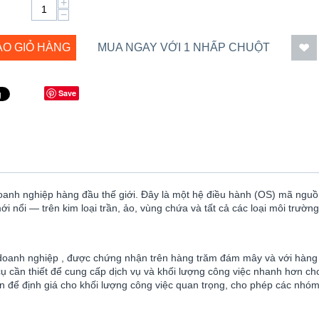
+
−
ÀO GIỎ HÀNG
MUA NGAY VỚI 1 NHẤP CHUỘT
Save
oanh nghiệp hàng đầu thế giới. Đây là một hệ điều hành (OS) mã ngu
 nổi — trên kim loại trần, ảo, vùng chứa và tất cả các loại môi trườ
 doanh nghiệp , được chứng nhận trên hàng trăm đám mây và với hàng
ụ cần thiết để cung cấp dịch vụ và khối lượng công việc nhanh hơn ch
 gian để định giá cho khối lượng công việc quan trọng, cho phép các nh