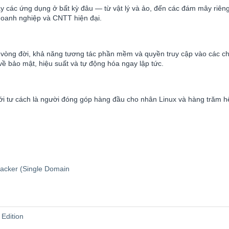
chạy các ứng dụng ở bất kỳ đâu — từ vật lý và ảo, đến các đám mây ri
 doanh nghiệp và CNTT hiện đại.
 vòng đời, khả năng tương tác phần mềm và quyền truy cập vào các ch
về bảo mật, hiệu suất và tự động hóa ngay lập tức.
i tư cách là người đóng góp hàng đầu cho nhân Linux và hàng trăm hệ
racker (Single Domain
Edition