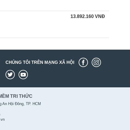
13.892.160
VNĐ
CHÚNG TÔI TRÊN MẠNG XÃ HỘI
MỀM TRI THỨC
g An Hội Đông, TP. HCM
n
.vn