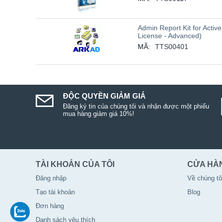
Admin Report Kit for Activ
License - Advanced)
MÃ:
TTS00401
ĐỘC QUYỀN GIẢM GIÁ
Đăng ký tin của chúng tôi và nhận được một phiếu
mua hàng giảm giá 10%!
TÀI KHOẢN CỦA TÔI
CỬA HÀ
Đăng nhập
Về chúng tô
Tạo tài khoản
Blog
Đơn hàng
Danh sách yêu thích