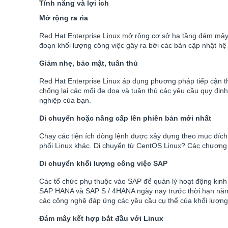
Tính năng và lợi ích
Mở rộng ra rìa
Red Hat Enterprise Linux mở rộng cơ sở hạ tầng đám mây k
đoạn khối lượng công việc gây ra bởi các bản cập nhật hệ 
Giảm nhẹ, bảo mật, tuân thủ
Red Hat Enterprise Linux áp dụng phương pháp tiếp cận th
chống lại các mối đe dọa và tuân thủ các yêu cầu quy định
nghiệp của bạn.
Di chuyển hoặc nâng cấp lên phiên bản mới nhất
Chạy các tiện ích dòng lệnh được xây dựng theo mục đích
phối Linux khác. Di chuyển từ CentOS Linux? Các chương 
Di chuyển khối lượng công việc SAP
Các tổ chức phụ thuộc vào SAP để quản lý hoạt động kinh
SAP HANA và SAP S / 4HANA ngày nay trước thời hạn năm 2
các công nghệ đáp ứng các yêu cầu cụ thể của khối lượng
Đám mây kết hợp bắt đầu với Linux