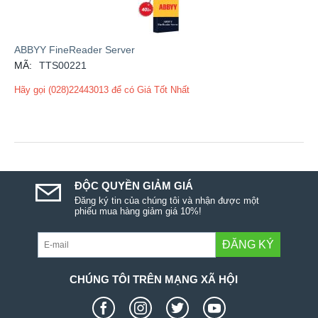
ABBYY FineReader Server
MÃ:
TTS00221
Hãy gọi (028)22443013 để có Giá Tốt Nhất
ĐỘC QUYỀN GIẢM GIÁ
Đăng ký tin của chúng tôi và nhận được một
phiếu mua hàng giảm giá 10%!
ĐĂNG KÝ
CHÚNG TÔI TRÊN MẠNG XÃ HỘI