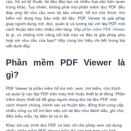
cáo, hồ sơ kỹ thuật, tài liệu đào tạo và nhiều loại văn bản quan
trọng khác. Tuy nhiên, không phải mọi phần mềm đọc PDF đều
đáp ứng tốt nhu cầu xem tài liệu nhanh, hỗ trợ chú thích, tìm
kiếm nội dung hay bảo mật dữ liệu. PDF Viewer là giải pháp
giúp người dùng mở, đọc, quản lý và tương tác với tệp PDF một
cách thuận tiện trên nhiều nền tảng. Vậy
phần mềm PDF Viewer
là gì, có những tính năng nổi bật nào và đâu là giải pháp phù
hợp với nhu cầu của bạn? Hãy cùng tìm hiểu chi tiết trong bài
viết dưới đây.
Phần mềm PDF Viewer là
gì?
PDF Viewer là phần mềm hỗ trợ mở, xem, tìm kiếm, chú thích
và quản lý các tệp PDF trên máy tính hoặc thiết bị di động. Phần
mềm được thiết kế để giúp người dùng đọc tài liệu PDF một
cách nhanh chóng, chính xác và thuận tiện, đồng thời cung cấp
nhiều công cụ hỗ trợ làm việc với tài liệu như đánh dấu, ghi chú,
điền biểu mẫu, ký điện tử và in ấn.
Khác với các trình đọc PDF cơ bản chỉ cho phép xem nội dung,
nhiều phần mềm PDF Viewer hiện đại còn tích hợp các tính