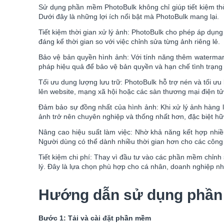
Sử dụng phần mềm PhotoBulk không chỉ giúp tiết kiệm thời
Dưới đây là những lợi ích nổi bật mà PhotoBulk mang lại.
Tiết kiệm thời gian xử lý ảnh: PhotoBulk cho phép áp dụn
đáng kể thời gian so với việc chỉnh sửa từng ảnh riêng lẻ.
Bảo vệ bản quyền hình ảnh: Với tính năng thêm watermark
pháp hiệu quả để bảo vệ bản quyền và hạn chế tình trạng 
Tối ưu dung lượng lưu trữ: PhotoBulk hỗ trợ nén và tối ưu k
lên website, mạng xã hội hoặc các sàn thương mại điện tử
Đảm bảo sự đồng nhất của hình ảnh: Khi xử lý ảnh hàng lo
ảnh trở nên chuyên nghiệp và thống nhất hơn, đặc biệt hữ
Nâng cao hiệu suất làm việc: Nhờ khả năng kết hợp nhiều
Người dùng có thể dành nhiều thời gian hơn cho các công vi
Tiết kiệm chi phí: Thay vì đầu tư vào các phần mềm chỉnh 
lý. Đây là lựa chọn phù hợp cho cá nhân, doanh nghiệp n
Hướng dẫn sử dụng phần
Bước 1: Tải và cài đặt phần mềm