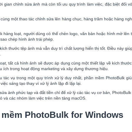
 gian chỉnh sửa ảnh mà còn tối ưu quy trình làm việc, đặc biệt đối 
g cùng một thao tác chỉnh sửa lên hàng chục, hàng trăm hoặc hàng nghì
 hàng loạt, người dùng có thể chèn logo, văn bản hoặc hình mờ lên 
sao chép hình ảnh trái phép.
ích thước tệp ảnh mà vẫn duy trì chất lượng hiển thị tốt. Điều này giúp
.
ạt, tất cả hình ảnh sẽ được áp dụng cùng một thiết lập về kích thướ
u ích trong hoạt động marketing và xây dựng thương hiệu.
 tác vụ trong một quy trình xử lý duy nhất, phần mềm PhotoBulk giú
ệc sáng tạo thay vì xử lý ảnh lặp đi lặp lại.
sửa ảnh phức tạp và đắt tiền chỉ để xử lý các tác vụ cơ bản, PhotoBulk
hỏ và các nhóm làm việc trên nền tảng macOS.
 mềm PhotoBulk for Windows