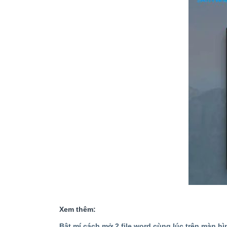
Xem thêm:
Bật mí cách mở 2 file word cùng lúc trên màn hì