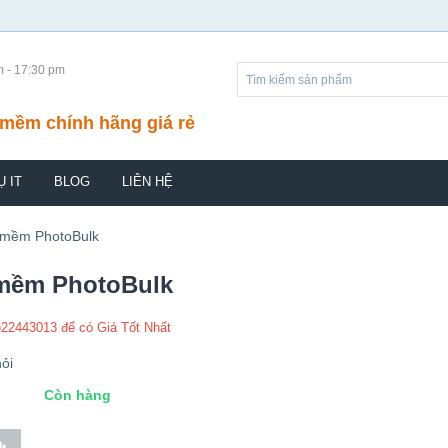
m - 17:30 pm
mềm chính hãng giá rẻ
Ụ IT
BLOG
LIÊN HỆ
 mềm PhotoBulk
mềm PhotoBulk
)22443013 để có Giá Tốt Nhất
ỏi
Còn hàng