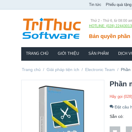
Tin tức
Phiếu quà tặng
Thứ 2 - Thứ 6, từ 08:00 a
HOTLINE: (028) 22443013
Bản quyền phần 
TRANG CHỦ
GIỚI THIỆU
SẢN PHẨM
DỊCH V
Trang chủ
/
Giải pháp tiện ích
/
Electronic Team
/
Phần
Phần 
Hãy gọi (028
Đặt câu h
Sẵn có: