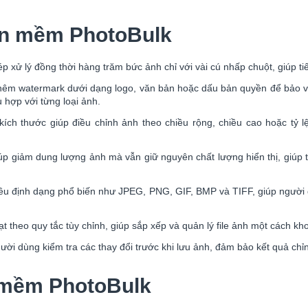
hần mềm PhotoBulk
ử lý đồng thời hàng trăm bức ảnh chỉ với vài cú nhấp chuột, giúp tiết
êm watermark dưới dạng logo, văn bản hoặc dấu bản quyền để bảo vệ 
ù hợp với từng loại ảnh.
kích thước giúp điều chỉnh ảnh theo chiều rộng, chiều cao hoặc tỷ 
giảm dung lượng ảnh mà vẫn giữ nguyên chất lượng hiển thị, giúp tối
iều định dạng phổ biến như JPEG, PNG, GIF, BMP và TIFF, giúp người
ạt theo quy tắc tùy chỉnh, giúp sắp xếp và quản lý file ảnh một cách k
ười dùng kiểm tra các thay đổi trước khi lưu ảnh, đảm bảo kết quả c
n mềm PhotoBulk