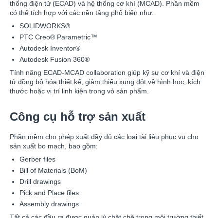
thống điện tử (ECAD) và hệ thống cơ khí (MCAD). Phần mềm
có thể tích hợp với các nền tảng phổ biến như:
SOLIDWORKS®
PTC Creo® Parametric™
Autodesk Inventor®
Autodesk Fusion 360®
Tính năng ECAD-MCAD collaboration giúp kỹ sư cơ khí và điện
tử đồng bộ hóa thiết kế, giảm thiểu xung đột về hình học, kích
thước hoặc vị trí linh kiện trong vỏ sản phẩm.
Công cụ hỗ trợ sản xuất
Phần mềm cho phép xuất đầy đủ các loại tài liệu phục vụ cho
sản xuất bo mạch, bao gồm:
Gerber files
Bill of Materials (BoM)
Drill drawings
Pick and Place files
Assembly drawings
Tất cả các đầu ra được quản lý chặt chẽ trong môi trường thiết