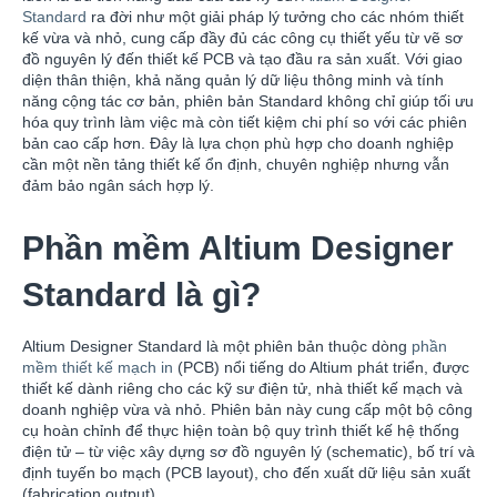
Standard
ra đời như một giải pháp lý tưởng cho các nhóm thiết
kế vừa và nhỏ, cung cấp đầy đủ các công cụ thiết yếu từ vẽ sơ
đồ nguyên lý đến thiết kế PCB và tạo đầu ra sản xuất. Với giao
diện thân thiện, khả năng quản lý dữ liệu thông minh và tính
năng cộng tác cơ bản, phiên bản Standard không chỉ giúp tối ưu
hóa quy trình làm việc mà còn tiết kiệm chi phí so với các phiên
bản cao cấp hơn. Đây là lựa chọn phù hợp cho doanh nghiệp
cần một nền tảng thiết kế ổn định, chuyên nghiệp nhưng vẫn
đảm bảo ngân sách hợp lý.
Phần mềm Altium Designer
Standard là gì?
Altium Designer Standard là một phiên bản thuộc dòng
phần
mềm thiết kế mạch in
(PCB) nổi tiếng do Altium phát triển, được
thiết kế dành riêng cho các kỹ sư điện tử, nhà thiết kế mạch và
doanh nghiệp vừa và nhỏ. Phiên bản này cung cấp một bộ công
cụ hoàn chỉnh để thực hiện toàn bộ quy trình thiết kế hệ thống
điện tử – từ việc xây dựng sơ đồ nguyên lý (schematic), bố trí và
định tuyến bo mạch (PCB layout), cho đến xuất dữ liệu sản xuất
(fabrication output).