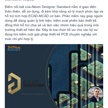
Điểm nổi bật của Altium Designer Standard nằm ở giao diện
thân thiện, dễ sử dụng, đi kèm khả năng xử lý mạch phức tạp và
hỗ trợ tích hợp ECAD-MCAD cơ bản. Phần mềm này giúp người
dùng dễ dàng quản lý linh kiện, kiểm soát phiên bản thiết kế,
đồng thời hỗ trợ chia sẻ và làm việc nhóm hiệu quả trong môi
trường thiết kế hiện đại. Đây là lựa chọn tối ưu cho các kỹ sư
đang tìm kiếm một giải pháp thiết kế PCB chuyên nghiệp với
mức chi phí hợp lý.