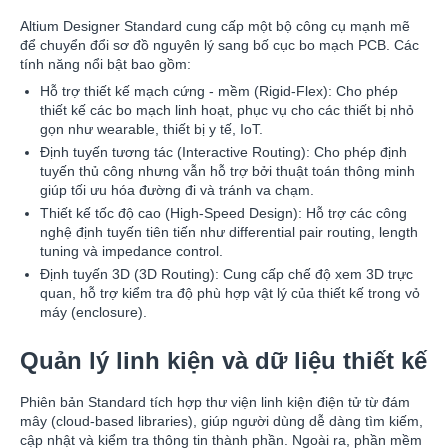
Altium Designer Standard cung cấp một bộ công cụ mạnh mẽ
để chuyển đổi sơ đồ nguyên lý sang bố cục bo mạch PCB. Các
tính năng nổi bật bao gồm:
Hỗ trợ thiết kế mạch cứng - mềm (Rigid-Flex): Cho phép
thiết kế các bo mạch linh hoạt, phục vụ cho các thiết bị nhỏ
gọn như wearable, thiết bị y tế, IoT.
Định tuyến tương tác (Interactive Routing): Cho phép định
tuyến thủ công nhưng vẫn hỗ trợ bởi thuật toán thông minh
giúp tối ưu hóa đường đi và tránh va chạm.
Thiết kế tốc độ cao (High-Speed Design): Hỗ trợ các công
nghệ định tuyến tiên tiến như differential pair routing, length
tuning và impedance control.
Định tuyến 3D (3D Routing): Cung cấp chế độ xem 3D trực
quan, hỗ trợ kiểm tra độ phù hợp vật lý của thiết kế trong vỏ
máy (enclosure).
Quản lý linh kiện và dữ liệu thiết kế
Phiên bản Standard tích hợp thư viện linh kiện điện tử từ đám
mây (cloud-based libraries), giúp người dùng dễ dàng tìm kiếm,
cập nhật và kiểm tra thông tin thành phần. Ngoài ra, phần mềm