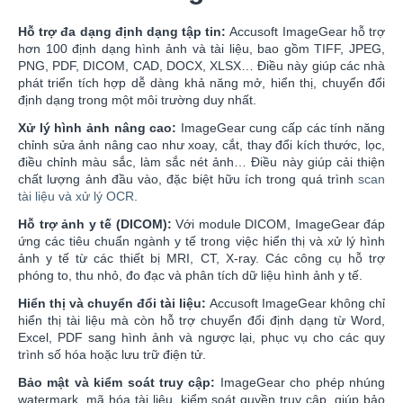
Hỗ trợ đa dạng định dạng tập tin:
Accusoft ImageGear hỗ trợ
hơn 100 định dạng hình ảnh và tài liệu, bao gồm TIFF, JPEG,
PNG, PDF, DICOM, CAD, DOCX, XLSX… Điều này giúp các nhà
phát triển tích hợp dễ dàng khả năng mở, hiển thị, chuyển đổi
định dạng trong một môi trường duy nhất.
Xử lý hình ảnh nâng cao:
ImageGear cung cấp các tính năng
chỉnh sửa ảnh nâng cao như xoay, cắt, thay đổi kích thước, lọc,
điều chỉnh màu sắc, làm sắc nét ảnh… Điều này giúp cải thiện
chất lượng ảnh đầu vào, đặc biệt hữu ích trong quá trình
scan
tài liệu và xử lý OCR
.
Hỗ trợ ảnh y tế (DICOM):
Với module DICOM, ImageGear đáp
ứng các tiêu chuẩn ngành y tế trong việc hiển thị và xử lý hình
ảnh y tế từ các thiết bị MRI, CT, X-ray. Các công cụ hỗ trợ
phóng to, thu nhỏ, đo đạc và phân tích dữ liệu hình ảnh y tế.
Hiển thị và chuyển đổi tài liệu:
Accusoft ImageGear không chỉ
hiển thị tài liệu mà còn hỗ trợ chuyển đổi định dạng từ Word,
Excel, PDF sang hình ảnh và ngược lại, phục vụ cho các quy
trình số hóa hoặc lưu trữ điện tử.
Bảo mật và kiểm soát truy cập:
ImageGear cho phép nhúng
watermark, mã hóa tài liệu, kiểm soát quyền truy cập, giúp bảo