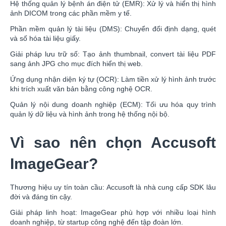
Hệ thống quản lý bệnh án điện tử (EMR): Xử lý và hiển thị hình
ảnh DICOM trong các phần mềm y tế.
Phần mềm quản lý tài liệu (DMS): Chuyển đổi định dạng, quét
và số hóa tài liệu giấy.
Giải pháp lưu trữ số: Tạo ảnh thumbnail, convert tài liệu PDF
sang ảnh JPG cho mục đích hiển thị web.
Ứng dụng nhận diện ký tự (OCR): Làm tiền xử lý hình ảnh trước
khi trích xuất văn bản bằng công nghệ OCR.
Quản lý nội dung doanh nghiệp (ECM): Tối ưu hóa quy trình
quản lý dữ liệu và hình ảnh trong hệ thống nội bộ.
Vì sao nên chọn Accusoft
ImageGear?
Thương hiệu uy tín toàn cầu: Accusoft là nhà cung cấp SDK lâu
đời và đáng tin cậy.
Giải pháp linh hoạt: ImageGear phù hợp với nhiều loại hình
doanh nghiệp, từ startup công nghệ đến tập đoàn lớn.