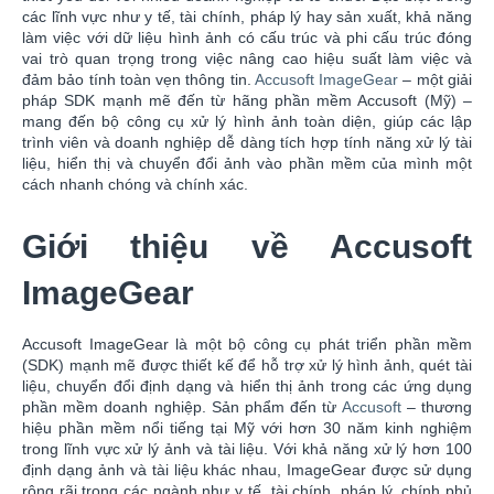
các lĩnh vực như y tế, tài chính, pháp lý hay sản xuất, khả năng
làm việc với dữ liệu hình ảnh có cấu trúc và phi cấu trúc đóng
vai trò quan trọng trong việc nâng cao hiệu suất làm việc và
đảm bảo tính toàn vẹn thông tin.
Accusoft ImageGear
– một giải
pháp SDK mạnh mẽ đến từ hãng phần mềm Accusoft (Mỹ) –
mang đến bộ công cụ xử lý hình ảnh toàn diện, giúp các lập
trình viên và doanh nghiệp dễ dàng tích hợp tính năng xử lý tài
liệu, hiển thị và chuyển đổi ảnh vào phần mềm của mình một
cách nhanh chóng và chính xác.
Giới thiệu về Accusoft
ImageGear
Accusoft ImageGear là một bộ công cụ phát triển phần mềm
(SDK) mạnh mẽ được thiết kế để hỗ trợ xử lý hình ảnh, quét tài
liệu, chuyển đổi định dạng và hiển thị ảnh trong các ứng dụng
phần mềm doanh nghiệp. Sản phẩm đến từ
Accusoft
– thương
hiệu phần mềm nổi tiếng tại Mỹ với hơn 30 năm kinh nghiệm
trong lĩnh vực xử lý ảnh và tài liệu. Với khả năng xử lý hơn 100
định dạng ảnh và tài liệu khác nhau, ImageGear được sử dụng
rộng rãi trong các ngành như y tế, tài chính, pháp lý, chính phủ