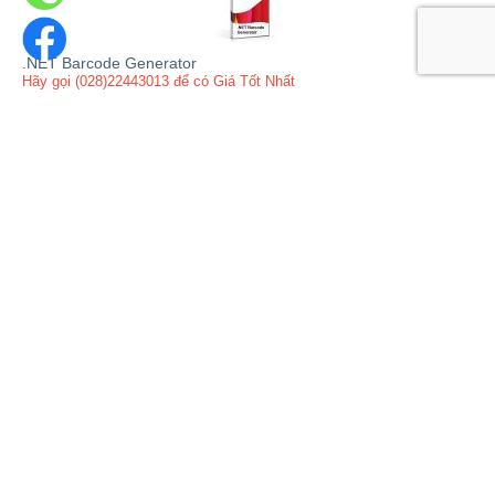
.NET Barcode Generator
Hãy gọi (028)22443013 để có Giá Tốt Nhất
.NET Barcode Library/SDK for Crystal Reports
Hãy gọi (028)22443013 để có Giá Tốt Nhất
ABBYY FineReader Server
MÃ:
TTS00221