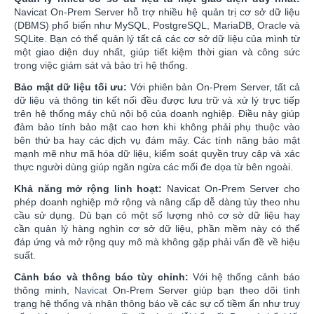
Navicat On-Prem Server hỗ trợ nhiều hệ quản trị cơ sở dữ liệu
(DBMS) phổ biến như MySQL, PostgreSQL, MariaDB, Oracle và
SQLite. Bạn có thể quản lý tất cả các cơ sở dữ liệu của mình từ
một giao diện duy nhất, giúp tiết kiệm thời gian và công sức
trong việc giám sát và bảo trì hệ thống.
Bảo mật dữ liệu tối ưu:
Với phiên bản On-Prem Server, tất cả
dữ liệu và thông tin kết nối đều được lưu trữ và xử lý trực tiếp
trên hệ thống máy chủ nội bộ của doanh nghiệp. Điều này giúp
đảm bảo tính bảo mật cao hơn khi không phải phụ thuộc vào
bên thứ ba hay các dịch vụ đám mây. Các tính năng bảo mật
mạnh mẽ như mã hóa dữ liệu, kiểm soát quyền truy cập và xác
thực người dùng giúp ngăn ngừa các mối đe dọa từ bên ngoài.
Khả năng mở rộng linh hoạt:
Navicat On-Prem Server cho
phép doanh nghiệp mở rộng và nâng cấp dễ dàng tùy theo nhu
cầu sử dụng. Dù bạn có một số lượng nhỏ cơ sở dữ liệu hay
cần quản lý hàng nghìn cơ sở dữ liệu, phần mềm này có thể
đáp ứng và mở rộng quy mô mà không gặp phải vấn đề về hiệu
suất.
Cảnh báo và thông báo tùy chỉnh:
Với hệ thống cảnh báo
thông minh,
Navicat
On-Prem Server giúp bạn theo dõi tình
trạng hệ thống và nhận thông báo về các sự cố tiềm ẩn như truy