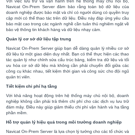
Với việc lưu trữ và vận hành trên hệ thống máy chủ nội bộ,
Navicat On-Prem Server đảm bảo rằng toàn bộ dữ liệu của
doanh nghiệp được bảo mật và chỉ có người dùng có quyền truy
cập mới có thể thao tác trên dữ liệu. Điều này đáp ứng yêu cầu
bảo mật cao trong các ngành nghề cần tuân thủ nghiêm ngặt về
bảo vệ thông tin khách hàng và dữ liệu nhạy cảm.
Quản lý cơ sở dữ liệu tập trung
Navicat On-Prem Server giúp bạn dễ dàng quản lý nhiều cơ sở
dữ liệu từ một giao diện duy nhất. Bạn có thể thực hiện các thao
tác quản lý như chỉnh sửa cấu trúc bảng, kiểm tra dữ liệu và tối
ưu hóa cơ sở dữ liệu mà không cần phải chuyển đổi giữa các
công cụ khác nhau, tiết kiệm thời gian và công sức cho đội ngũ
quản trị viên.
Tiết kiệm chi phí hạ tầng
Với khả năng hoạt động trên hệ thống máy chủ nội bộ, doanh
nghiệp không cần phải trả thêm chi phí cho các dịch vụ lưu trữ
đám mây. Điều này giúp giảm thiểu chi phí vận hành và hạ tầng
phần mềm.
Hỗ trợ quản lý hiệu quả trong môi trường doanh nghiệp
Navicat On-Prem Server là lựa chọn lý tưởng cho các tổ chức và