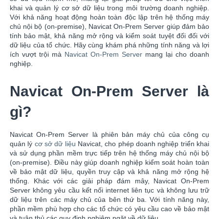
khai và quản lý cơ sở dữ liệu trong môi trường doanh nghiệp.
Với khả năng hoạt động hoàn toàn độc lập trên hệ thống máy
chủ nội bộ (on-premise), Navicat On-Prem Server giúp đảm bảo
tính bảo mật, khả năng mở rộng và kiểm soát tuyệt đối đối với
dữ liệu của tổ chức. Hãy cùng khám phá những tính năng và lợi
ích vượt trội mà
Navicat On-Prem Server
mang lại cho doanh
nghiệp.
Navicat On-Prem Server là
gì?
Navicat On-Prem Server là phiên bản máy chủ của công cụ
quản lý
cơ sở dữ liệu
Navicat, cho phép doanh nghiệp triển khai
và sử dụng phần mềm trực tiếp trên hệ thống máy chủ nội bộ
(on-premise). Điều này giúp doanh nghiệp kiểm soát hoàn toàn
về bảo mật dữ liệu, quyền truy cập và khả năng mở rộng hệ
thống. Khác với các giải pháp đám mây, Navicat On-Prem
Server không yêu cầu kết nối internet liên tục và không lưu trữ
dữ liệu trên các máy chủ của bên thứ ba. Với tính năng này,
phần mềm phù hợp cho các tổ chức có yêu cầu cao về bảo mật
và tuân thủ các quy định nghiêm ngặt về dữ liệu.