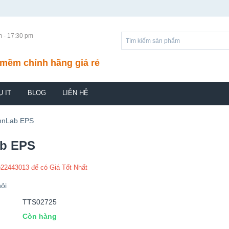
m - 17:30 pm
mềm chính hãng giá rẻ
Ụ IT
BLOG
LIÊN HỆ
hnLab EPS
b EPS
)22443013 để có Giá Tốt Nhất
ỏi
TTS02725
Còn hàng