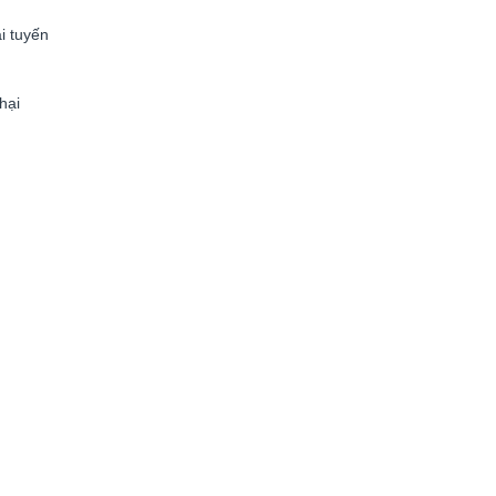
i tuyến
 hại