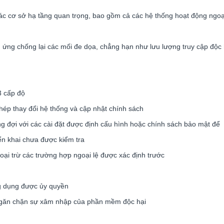
ác cơ sở hạ tầng quan trọng, bao gồm cả các hệ thống hoạt động ngoạ
ứng chống lại các mối đe dọa, chẳng hạn như lưu lượng truy cập độc
3 cấp độ
hép thay đổi hệ thống và cập nhật chính sách
g đợi với các cài đặt được định cấu hình hoặc chính sách bảo mật để
ển khai chưa được kiểm tra
oại trừ các trường hợp ngoại lệ được xác định trước
g
ng dụng được ủy quyền
ể ngăn chặn sự xâm nhập của phần mềm độc hại