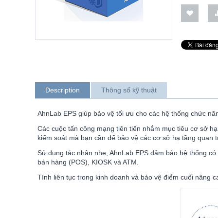
Description
Thông số kỹ thuật
AhnLab EPS giúp bảo vệ tối ưu cho các hệ thống chức năn
Các cuộc tấn công mạng tiên tiến nhắm mục tiêu cơ sở hạ t
kiểm soát mà bạn cần để bảo vệ các cơ sở hạ tầng quan t
Sử dụng tác nhân nhẹ, AhnLab EPS đảm bảo hệ thống có sẵ
bán hàng (POS), KIOSK và ATM.
Tính liên tục trong kinh doanh và bảo vệ điểm cuối nân