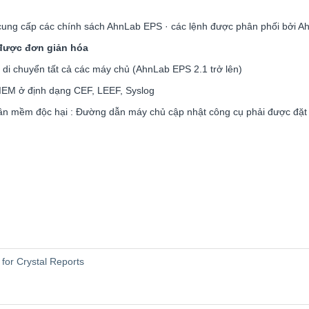
ệc cung cấp các chính sách AhnLab EPS · các lệnh được phân phối bởi 
 được đơn giản hóa
di chuyển tất cả các máy chủ (AhnLab EPS 2.1 trở lên)
SIEM ở định dạng CEF, LEEF, Syslog
phần mềm độc hại : Đường dẫn máy chủ cập nhật công cụ phải được đặ
for Crystal Reports