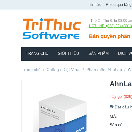
Tin tức
Phiếu quà tặng
Thứ 2 - Thứ 6, từ 08:00 a
HOTLINE: (028) 22443013
Bản quyền phần 
TRANG CHỦ
GIỚI THIỆU
SẢN PHẨM
DỊCH V
Trang chủ
/
Chống / Diệt Virus
/
Phần mềm AhnLab
/
A
AhnLa
Hãy gọi (028
Đặt câu h
MÃ:
Sẵn có: