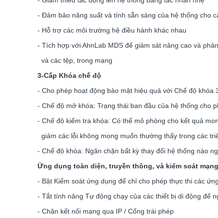
- Giảm thiểu tác động lên hệ thống bằng tác nhân nhẹ
- Đảm bảo năng suất và tính sẵn sàng của hệ thống cho c
- Hỗ trợ các môi trường hệ điều hành khác nhau
- Tích hợp với AhnLab MDS để giám sát nâng cao và phản 
và các tệp, trong mạng
3-Cấp Khóa chế độ
- Cho phép hoạt động bảo mật hiệu quả với Chế độ khóa 
- Chế độ mở khóa: Trạng thái ban đầu của hệ thống cho p
- Chế độ kiểm tra khóa: Có thể mô phỏng cho kết quả mon
giảm các lỗi không mong muốn thường thấy trong các tri
- Chế độ khóa: Ngăn chặn bất kỳ thay đổi hệ thống nào ng
Ứng dụng toàn diện, truyền thông, và kiểm soát mạn
- Bật Kiểm soát ứng dụng để chỉ cho phép thực thi các ứ
- Tắt tính năng Tự động chạy của các thiết bị di động đ
- Chặn kết nối mạng qua IP / Cổng trái phép