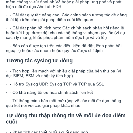
mềm chống vi-rút AhnLab V3 hoặc giải pháp ứng phó và phát
hiện mối đe dọa AhnLab EDR
· - Cài đặt quy tắc nâng cao: Các chính sách tương tác dễ dàng
thiết lập trên các giải pháp điểm cuối liên quan
· - Cài đặt phản hồi tích hợp: Các chính sách phản hồi riêng lẻ
hoặc kết hợp được đặt cho các hệ thống vi phạm quy tắc (ví dụ:
cách ly mạng, khắc phục phần mềm độc hại và vá lỗi)
· - Báo cáo được tạo trên các điều kiện đã đặt, lệnh phản hồi,
ngoại lệ hoặc các nhóm hoặc quy tắc được chỉ định
Tương tác syslog tự động
· - Tích hợp liền mạch với nhiều giải pháp của bên thứ ba (ví
dụ: SIEM, ESM và nhật ký tích hợp)
· - Hỗ trợ Syslog UDP, Syslog TCP và TCP qua SSL
· - Có khả năng tối ưu hóa chính sách liên kết
· - Trí thông minh bảo mật mở rộng về các mối đe dọa thông
qua kết nối với các giải pháp khác nhau
Tự động thu thập thông tin về mối đe dọa điểm
cuối
· - Phân tích các thiết bị đầu cuối đáng ngờ