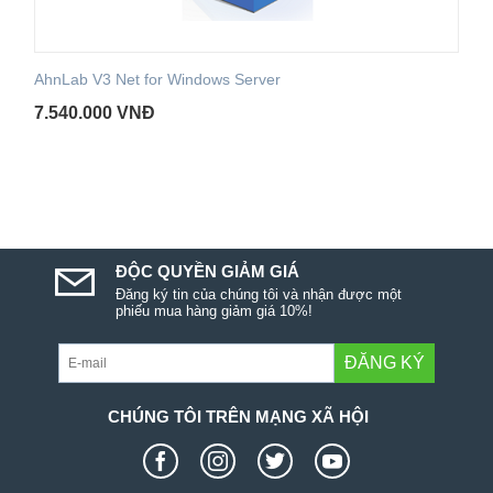
AhnLab V3 Net for Windows Server
7.540.000
VNĐ
ĐỘC QUYỀN GIẢM GIÁ
Đăng ký tin của chúng tôi và nhận được một
phiếu mua hàng giảm giá 10%!
ĐĂNG KÝ
CHÚNG TÔI TRÊN MẠNG XÃ HỘI