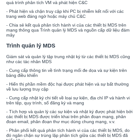
quá trình phân tích VM và phát hiện C&C
- Phát hiện và chặn truy cập khi PC bị nhiễm kết nối với các
trang web đáng ngờ hoặc máy chủ C&C
- Chia sẻ kết quả phân tích hành vi của các thiết bị MDS trên
mạng thông qua Trình quản lý MDS và nguồn cấp dữ liệu đám
mây
Trình quản lý MDS
Giám sát và quản lý tập trung nhật ký từ các thiết bị MDS cũng
như các tác nhân MDS
- Cung cấp thông tin về tình trạng mối đe dọa và sự kiện trên
bảng điều khiển
- Hiển thị phần mềm độc hại được phát hiện và sự bất thường
về lưu lượng truy cập
- Cung cấp nhật ký chi tiết về loại sự kiện, địa chỉ IP và hành vi
trên tệp, quy trình, sổ đăng ký và mạng
- Tích hợp và quản lý các sự kiện và nhật ký được phát hiện bởi
các thiết bị MDS được triển khai trên phân đoạn mạng, phân
đoạn email, phân đoạn thư mục dùng chung mạng, v.v.
- Phân phối kết quả phân tích hành vi của các thiết bị MDS, do
đó ngăn chặn sự trùng lặp phân tích giữa các thiết bị MDS đã