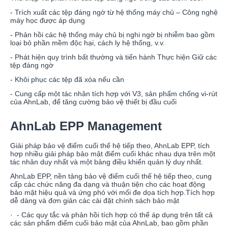
- Trích xuất các tệp đáng ngờ từ hệ thống máy chủ – Công nghệ
máy học được áp dụng
- Phản hồi các hệ thống máy chủ bị nghi ngờ bị nhiễm bao gồm
loại bỏ phần mềm độc hại, cách ly hệ thống, v.v.
- Phát hiện quy trình bất thường và tiến hành Thực hiện Giữ các
tệp đáng ngờ
- Khôi phục các tệp đã xóa nếu cần
- Cung cấp một tác nhân tích hợp với V3, sản phẩm chống vi-rút
của AhnLab, để tăng cường bảo vệ thiết bị đầu cuối
AhnLab EPP Management
Giải pháp bảo vệ điểm cuối thế hệ tiếp theo, AhnLab EPP, tích
hợp nhiều giải pháp bảo mật điểm cuối khác nhau dựa trên một
tác nhân duy nhất và một bảng điều khiển quản lý duy nhất.
AhnLab EPP, nền tảng bảo vệ điểm cuối thế hệ tiếp theo, cung
cấp các chức năng đa dạng và thuận tiện cho các hoạt động
bảo mật hiệu quả và ứng phó với mối đe dọa tích hợp.Tích hợp
dễ dàng và đơn giản các cài đặt chính sách bảo mật
· - Các quy tắc và phản hồi tích hợp có thể áp dụng trên tất cả
các sản phẩm điểm cuối bảo mật của AhnLab, bao gồm phần