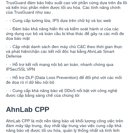
TrusGuard đảm bảo hiệu suất cao với phần cứng dựa trên đa lõi
và kiến trúc phần mềm được tối ưu hóa. Các tính năng chính
của TrusGuard như sau .
· - Cung cấp tường lửa, IPS dựa trên chữ ký và lọc web
· - Đảm bảo khả năng hiển thị và kiểm soát hành vi của các
ứng dụng cục bộ và toàn cầu bị khai thác để gây ra các mối đe
dọa bảo mật
· - Cập nhật danh sách đen máy chủ C&C theo thời gian thực
và phát hiện/chặn các kết nối độc hại bằng AhnLab Smart
Defense
· - Hỗ trợ kết nối mạng nội bộ an toàn, nhanh chóng qua
IPSec/SSL VPN
· - Hỗ trợ DLP (Data Loss Prevention) để đối phó với các mối
đe dọa rò rỉ dữ liệu nội bộ
· - Cung cấp khả năng bảo vệ DDoS nổi bật với công nghệ
được cấp bằng sáng chế của chúng tôi
AhnLab CPP
AhnLab CPP là một nền tảng bảo vệ khối lượng công việc trên
đám mây tập trung, duy nhất tập trung vào việc cung cấp khả
năng bảo vệ được tối ưu hóa, quản lý thống nhất và tính linh