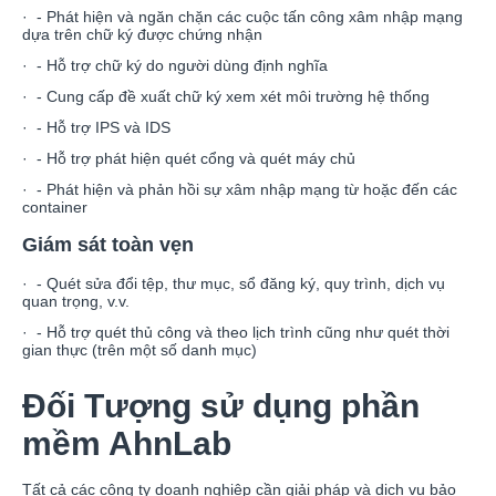
· - Phát hiện và ngăn chặn các cuộc tấn công xâm nhập mạng
dựa trên chữ ký được chứng nhận
· - Hỗ trợ chữ ký do người dùng định nghĩa
· - Cung cấp đề xuất chữ ký xem xét môi trường hệ thống
· - Hỗ trợ IPS và IDS
· - Hỗ trợ phát hiện quét cổng và quét máy chủ
· - Phát hiện và phản hồi sự xâm nhập mạng từ hoặc đến các
container
Giám sát toàn vẹn
· - Quét sửa đổi tệp, thư mục, sổ đăng ký, quy trình, dịch vụ
quan trọng, v.v.
· - Hỗ trợ quét thủ công và theo lịch trình cũng như quét thời
gian thực (trên một số danh mục)
Đối Tượng sử dụng phần
mềm AhnLab
Tất cả các công ty doanh nghiệp cần giải pháp và dịch vụ bảo