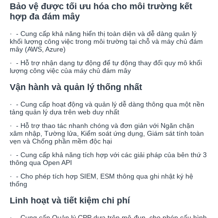
Bảo vệ được tối ưu hóa cho môi trường kết
hợp đa đám mây
· - Cung cấp khả năng hiển thị toàn diện và dễ dàng quản lý
khối lượng công việc trong môi trường tại chỗ và máy chủ đám
mây (AWS, Azure)
· - Hỗ trợ nhận dạng tự động để tự động thay đổi quy mô khối
lượng công việc của máy chủ đám mây
Vận hành và quản lý thống nhất
· - Cung cấp hoạt động và quản lý dễ dàng thông qua một nền
tảng quản lý dựa trên web duy nhất
· - Hỗ trợ thao tác nhanh chóng và đơn giản với Ngăn chặn
xâm nhập, Tường lửa, Kiểm soát ứng dụng, Giám sát tính toàn
vẹn và Chống phần mềm độc hại
· - Cung cấp khả năng tích hợp với các giải pháp của bên thứ 3
thông qua Open API
· - Cho phép tích hợp SIEM, ESM thông qua ghi nhật ký hệ
thống
Linh hoạt và tiết kiệm chi phí
· - Cung cấp Quản lý CPP dựa trên mô-đun, cho phép cấu hình