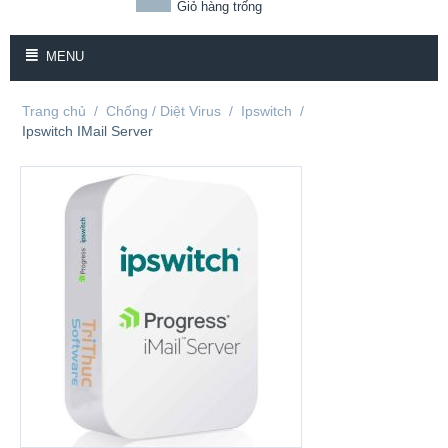
Giỏ hàng trống
MENU
Trang chủ
/
Chống / Diệt Virus
/
Ipswitch
/
Ipswitch IMail Server