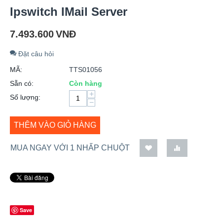
Ipswitch IMail Server
7.493.600
VNĐ
Đặt câu hỏi
MÃ:
TTS01056
Sẵn có:
Còn hàng
+
Số lượng:
−
THÊM VÀO GIỎ HÀNG
MUA NGAY VỚI 1 NHẤP CHUỘT
Save