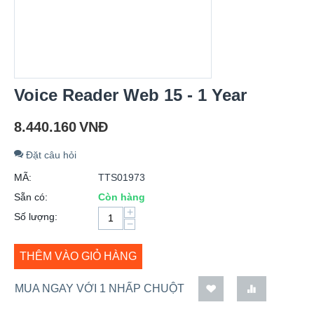
Voice Reader Web 15 - 1 Year
8.440.160
VNĐ
Đặt câu hỏi
MÃ:
TTS01973
Sẵn có:
Còn hàng
+
Số lượng:
−
THÊM VÀO GIỎ HÀNG
MUA NGAY VỚI 1 NHẤP CHUỘT