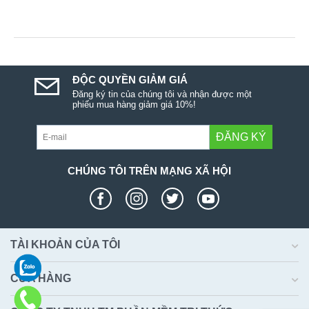
ĐỘC QUYỀN GIẢM GIÁ
Đăng ký tin của chúng tôi và nhận được một
phiếu mua hàng giảm giá 10%!
ĐĂNG KÝ
CHÚNG TÔI TRÊN MẠNG XÃ HỘI
TÀI KHOẢN CỦA TÔI
CỬA HÀNG