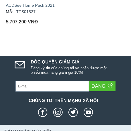
ACDSee Home Pack 2021
MÃ:
TTS01527
5.707.200
VNĐ
ĐỘC QUYỀN GIẢM GIÁ
Đăng ký tin của chúng tôi và nhận được một
phiếu mua hàng giảm giá 10%!
ĐĂNG KÝ
CHÚNG TÔI TRÊN MẠNG XÃ HỘI