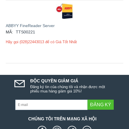
ABBYY FineReader Server
MÃ:
TTS00221
Hãy gọi (028)22443013 để có Giá Tốt Nhất
ĐỘC QUYỀN GIẢM GIÁ
Đăng ký tin của chúng tôi và nhận được một
phiếu mua hàng giảm giá 10%!
ĐĂNG KÝ
CHÚNG TÔI TRÊN MẠNG XÃ HỘI