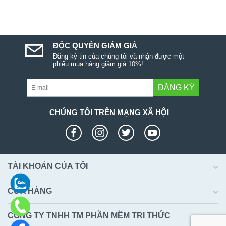
ĐỘC QUYỀN GIẢM GIÁ
Đăng ký tin của chúng tôi và nhận được một
phiếu mua hàng giảm giá 10%!
ĐĂNG KÝ
CHÚNG TÔI TRÊN MẠNG XÃ HỘI
TÀI KHOẢN CỦA TÔI
CỬA HÀNG
CÔNG TY TNHH TM PHẦN MỀM TRI THỨC