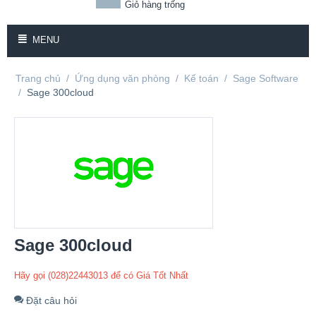
Giỏ hàng trống
MENU
Trang chủ
/
Ứng dụng văn phòng
/
Kế toán
/
Sage Software
/
Sage 300cloud
Sage 300cloud
Hãy gọi (028)22443013 để có Giá Tốt Nhất
Đặt câu hỏi