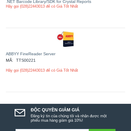
.NET Barcode Library/SDK for Crystal Reports
Hãy gọi (028)22443013 để có Giá Tốt Nhất
ABBYY FineReader Server
MÃ:
TTS00221
Hãy gọi (028)22443013 để có Giá Tốt Nhất
ĐỘC QUYỀN GIẢM GIÁ
Đăng ký tin của chúng tôi và nhận được một
phiếu mua hàng giảm giá 10%!