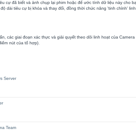
iêu cự đã biết và ảnh chụp lại phim hoặc để ước tính dữ liệu này cho 
ộ dài tiêu cự bị khóa và thay đổi, đồng thời chức năng 'tinh chỉnh' li
n, các giai đoạn xác thực và giải quyết theo dõi linh hoạt của Camera
iểm nút của tổ hợp).
s Server
er
gma Team