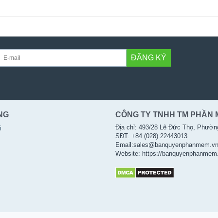
ĐĂNG KÝ
NG
CÔNG TY TNHH TM PHẦN 
Địa chỉ: 493/28 Lê Đức Thọ, Phườn
i
SĐT: +84 (028) 22443013
Email:sales@banquyenphanmem.v
Website: https://banquyenphanmem