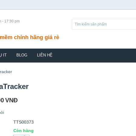
m - 17:30 pm
mềm chính hãng giá rẻ
Ụ IT
BLOG
LIÊN HỆ
racker
aTracker
00
VNĐ
ỏi
TTS00373
Còn hàng