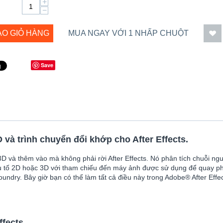
+
−
ÀO GIỎ HÀNG
MUA NGAY VỚI 1 NHẤP CHUỘT
Save
 và trình chuyển đổi khớp cho After Effects.
và thêm vào mà không phải rời After Effects. Nó phân tích chuỗi ngu
u tố 2D hoặc 3D với tham chiếu đến máy ảnh được sử dụng để quay p
undry. Bây giờ bạn có thể làm tất cả điều này trong Adobe® After Effe
ffects