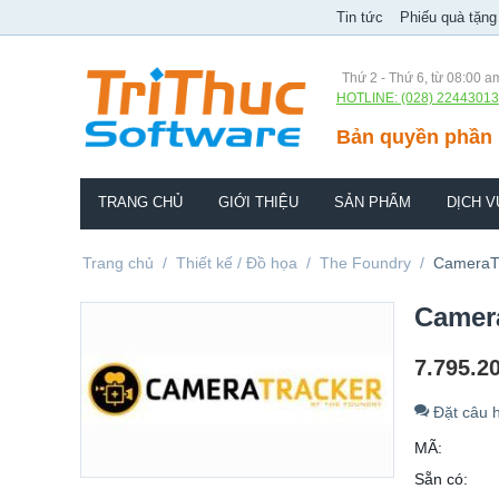
Tin tức
Phiếu quà tặng
Thứ 2 - Thứ 6, từ 08:00 a
HOTLINE: (028) 22443013
Bản quyền phần 
TRANG CHỦ
GIỚI THIỆU
SẢN PHẨM
DỊCH V
Trang chủ
/
Thiết kế / Đồ họa
/
The Foundry
/
CameraT
Camer
7.795.2
Đặt câu h
MÃ:
Sẵn có: