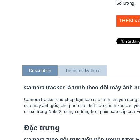
Số lượng:
THÊM V
Description
Thông số kỹ thuật
CameraTracker là trình theo dõi máy ảnh 3D
CameraTracker cho phép bạn kéo các rãnh chuyển động 3D 
của máy ảnh gốc, cho phép bạn kết hợp chính xác các yế
chỉ có trong NukeX, công cụ tổng hợp phim cao cấp của Fo
Đặc trưng
Camera theo dõi trực tiếp bên trong After E