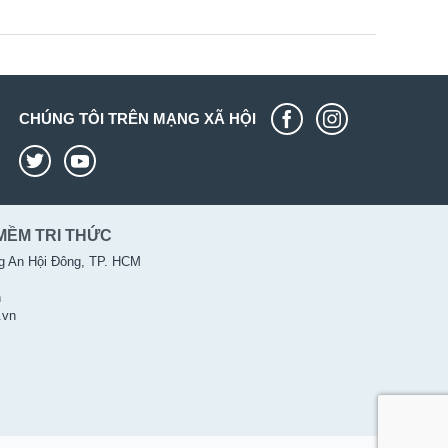
CHÚNG TÔI TRÊN MẠNG XÃ HỘI
MỀM TRI THỨC
g An Hội Đông, TP. HCM
n
.vn