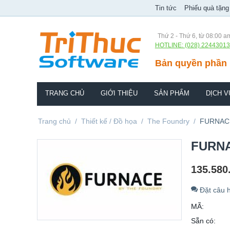
Tin tức
Phiếu quà tặng
Thứ 2 - Thứ 6, từ 08:00 a
HOTLINE: (028) 22443013
Bản quyền phần 
TRANG CHỦ
GIỚI THIỆU
SẢN PHẨM
DỊCH V
Trang chủ
/
Thiết kế / Đồ họa
/
The Foundry
/
FURNACE
FURNA
135.580
Đặt câu h
MÃ:
Sẵn có: