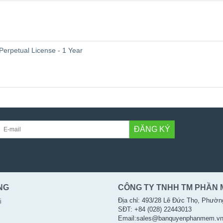
Perpetual License - 1 Year
ĐĂNG KÝ
NG
CÔNG TY TNHH TM PHẦN 
Địa chỉ: 493/28 Lê Đức Thọ, Phườn
i
SĐT: +84 (028) 22443013
Email:sales@banquyenphanmem.v