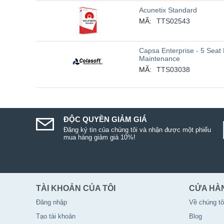
Acunetix Standard
MÃ:
TTS02543
Capsa Enterprise - 5 Seat 
Maintenance
MÃ:
TTS03038
ĐỘC QUYỀN GIẢM GIÁ
Đăng ký tin của chúng tôi và nhận được một phiếu
mua hàng giảm giá 10%!
TÀI KHOẢN CỦA TÔI
CỬA HÀ
Đăng nhập
Về chúng tô
Tạo tài khoản
Blog