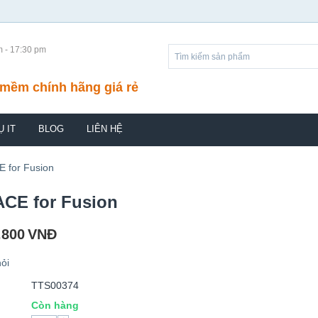
m - 17:30 pm
mềm chính hãng giá rẻ
Ụ IT
BLOG
LIÊN HỆ
 for Fusion
CE for Fusion
.800
VNĐ
ỏi
TTS00374
Còn hàng