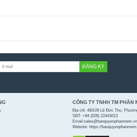
ĐĂNG KÝ
NG
CÔNG TY TNHH TM PHẦN 
Địa chỉ: 493/28 Lê Đức Thọ, Phườn
i
SĐT: +84 (028) 22443013
Email:sales@banquyenphanmem.v
Website: https://banquyenphanmem