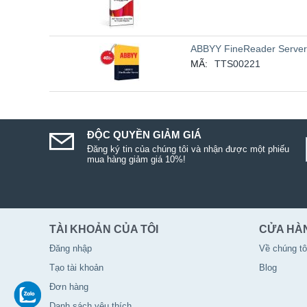
ABBYY FineReader Server
MÃ:
TTS00221
ĐỘC QUYỀN GIẢM GIÁ
Đăng ký tin của chúng tôi và nhận được một phiếu
mua hàng giảm giá 10%!
TÀI KHOẢN CỦA TÔI
CỬA HÀ
Đăng nhập
Về chúng tô
Tạo tài khoản
Blog
Đơn hàng
Danh sách yêu thích