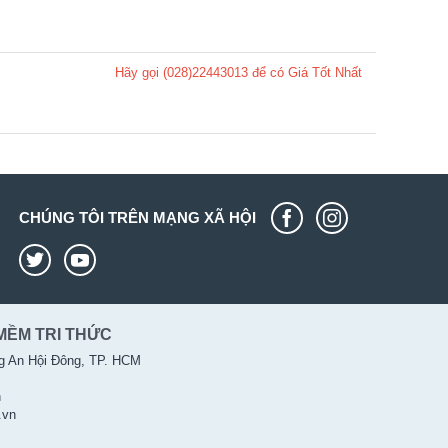
Hãy gọi (028)22443013 để có Giá Tốt Nhất
CHÚNG TÔI TRÊN MẠNG XÃ HỘI
MỀM TRI THỨC
g An Hội Đông, TP. HCM
n
.vn