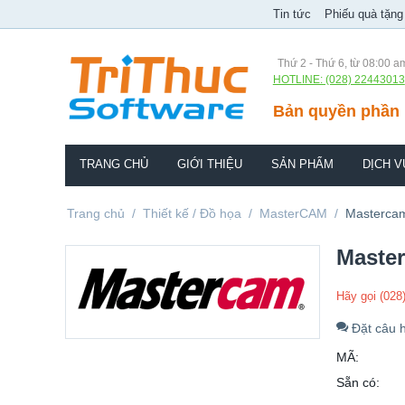
Tin tức
Phiếu quà tặng
Thứ 2 - Thứ 6, từ 08:00 a
HOTLINE: (028) 22443013
Bản quyền phần 
TRANG CHỦ
GIỚI THIỆU
SẢN PHẨM
DỊCH V
Trang chủ
/
Thiết kế / Đồ họa
/
MasterCAM
/
Masterca
Maste
Hãy gọi (028
Đặt câu h
MÃ:
Sẵn có: