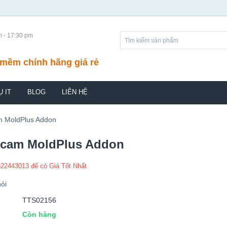
m - 17:30 pm
mềm chính hãng giá rẻ
Ụ IT
BLOG
LIÊN HỆ
m MoldPlus Addon
rcam MoldPlus Addon
)22443013 để có Giá Tốt Nhất
ỏi
TTS02156
Còn hàng