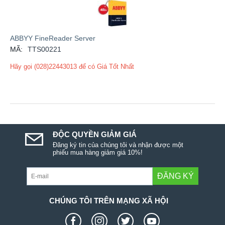
ABBYY FineReader Server
MÃ:
TTS00221
Hãy gọi (028)22443013 để có Giá Tốt Nhất
ĐỘC QUYỀN GIẢM GIÁ
Đăng ký tin của chúng tôi và nhận được một
phiếu mua hàng giảm giá 10%!
ĐĂNG KÝ
CHÚNG TÔI TRÊN MẠNG XÃ HỘI