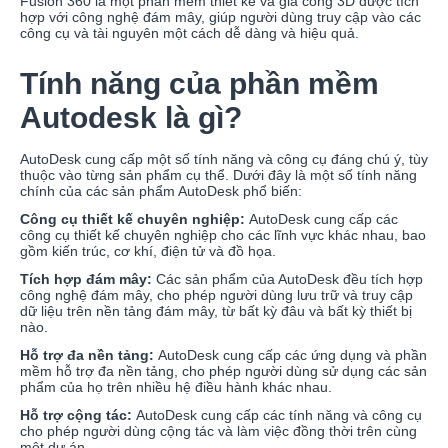
Fusion 360 là một phần mềm thiết kế và gia công 3D được tích
hợp với công nghệ đám mây, giúp người dùng truy cập vào các
công cụ và tài nguyên một cách dễ dàng và hiệu quả.
Tính năng của phần mềm
Autodesk là gì?
AutoDesk cung cấp một số tính năng và công cụ đáng chú ý, tùy
thuộc vào từng sản phẩm cụ thể. Dưới đây là một số tính năng
chính của các sản phẩm AutoDesk phổ biến:
Công cụ thiết kế chuyên nghiệp:
AutoDesk cung cấp các
công cụ thiết kế chuyên nghiệp cho các lĩnh vực khác nhau, bao
gồm kiến trúc, cơ khí, điện tử và đồ họa.
Tích hợp đám mây:
Các sản phẩm của AutoDesk đều tích hợp
công nghệ đám mây, cho phép người dùng lưu trữ và truy cập
dữ liệu trên nền tảng đám mây, từ bất kỳ đâu và bất kỳ thiết bị
nào.
Hỗ trợ đa nền tảng:
AutoDesk cung cấp các ứng dụng và phần
mềm hỗ trợ đa nền tảng, cho phép người dùng sử dụng các sản
phẩm của họ trên nhiều hệ điều hành khác nhau.
Hỗ trợ cộng tác:
AutoDesk cung cấp các tính năng và công cụ
cho phép người dùng cộng tác và làm việc đồng thời trên cùng
một dự án.