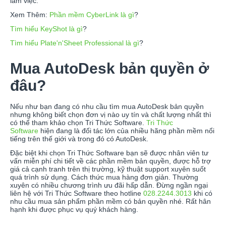
làm việc.
Xem Thêm:
Phần mềm CyberLink là gì
?
Tìm hiểu KeyShot là gì
?
Tìm hiểu Plate'n'Sheet Professional là gì
?
Mua AutoDesk bản quyền ở
đâu?
Nếu như bạn đang có nhu cầu tìm mua AutoDesk bản quyền
nhưng không biết chọn đơn vị nào uy tín và chất lượng nhất thì
có thể tham khảo chọn Tri Thức Software.
Tri Thức
Software
hiện đang là đối tác lớn của nhiều hãng phần mềm nổi
tiếng trên thế giới và trong đó có AutoDesk.
Đặc biệt khi chọn Tri Thức Software bạn sẽ được nhân viên tư
vấn miễn phí chi tiết về các phần mềm bản quyền, được hỗ trợ
giá cả cạnh tranh trên thị trường, kỹ thuật support xuyên suốt
quá trình sử dụng. Cách thức mua hàng đơn giản. Thường
xuyên có nhiều chương trình ưu đãi hấp dẫn. Đừng ngần ngại
liên hệ với Tri Thức Software theo hotline
028.2244.3013
khi có
nhu cầu mua sản phẩm phần mềm có bản quyền nhé. Rất hân
hạnh khi được phục vụ quý khách hàng.