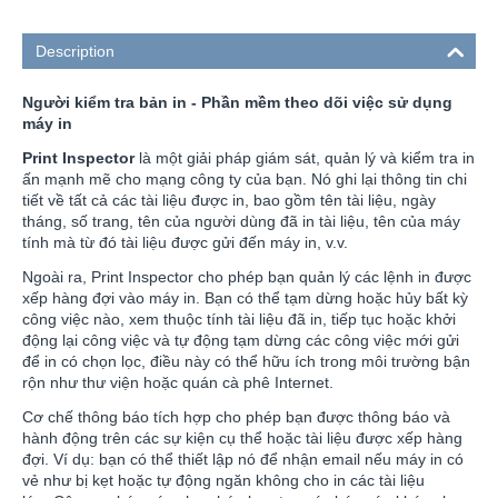
Description
Người kiểm tra bản in -
Phần mềm theo dõi việc sử dụng
máy in
Print Inspector
là một giải pháp giám sát, quản lý và kiểm tra in
ấn mạnh mẽ cho mạng công ty của bạn. Nó ghi lại thông tin chi
tiết về tất cả các tài liệu được in, bao gồm tên tài liệu, ngày
tháng, số trang, tên của người dùng đã in tài liệu, tên của máy
tính mà từ đó tài liệu được gửi đến máy in, v.v.
Ngoài ra, Print Inspector cho phép bạn quản lý các lệnh in được
xếp hàng đợi vào máy in. Bạn có thể tạm dừng hoặc hủy bất kỳ
công việc nào, xem thuộc tính tài liệu đã in, tiếp tục hoặc khởi
động lại công việc và tự động tạm dừng các công việc mới gửi
để in có chọn lọc, điều này có thể hữu ích trong môi trường bận
rộn như thư viện hoặc quán cà phê Internet.
Cơ chế thông báo tích hợp cho phép bạn được thông báo và
hành động trên các sự kiện cụ thể hoặc tài liệu được xếp hàng
đợi. Ví dụ: bạn có thể thiết lập nó để nhận email nếu máy in có
vẻ như bị kẹt hoặc tự động ngăn không cho in các tài liệu