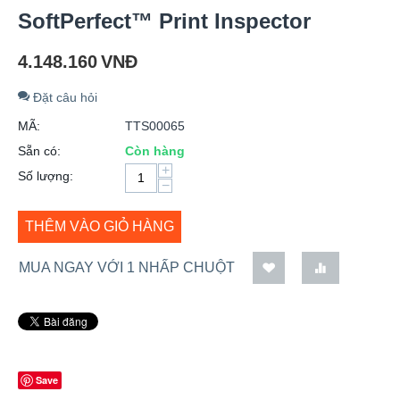
SoftPerfect™ Print Inspector
4.148.160
VNĐ
Đặt câu hỏi
MÃ:
TTS00065
Sẵn có:
Còn hàng
+
Số lượng:
−
THÊM VÀO GIỎ HÀNG
MUA NGAY VỚI 1 NHẤP CHUỘT
Save