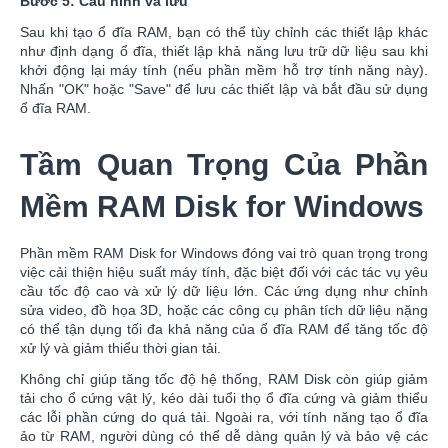
Bước 5: Cấu hình và lưu
Sau khi tạo ổ đĩa RAM, bạn có thể tùy chỉnh các thiết lập khác
như định dạng ổ đĩa, thiết lập khả năng lưu trữ dữ liệu sau khi
khởi động lại máy tính (nếu phần mềm hỗ trợ tính năng này).
Nhấn "OK" hoặc "Save" để lưu các thiết lập và bắt đầu sử dụng
ổ đĩa RAM.
Tầm Quan Trọng Của Phần
Mềm RAM Disk for Windows
Phần mềm RAM Disk for Windows đóng vai trò quan trọng trong
việc cải thiện hiệu suất máy tính, đặc biệt đối với các tác vụ yêu
cầu tốc độ cao và xử lý dữ liệu lớn. Các ứng dụng như chỉnh
sửa video, đồ họa 3D, hoặc các công cụ phân tích dữ liệu nặng
có thể tận dụng tối đa khả năng của ổ đĩa RAM để tăng tốc độ
xử lý và giảm thiểu thời gian tải.
Không chỉ giúp tăng tốc độ hệ thống, RAM Disk còn giúp giảm
tải cho ổ cứng vật lý, kéo dài tuổi thọ ổ đĩa cứng và giảm thiểu
các lỗi phần cứng do quá tải. Ngoài ra, với tính năng tạo ổ đĩa
ảo từ RAM, người dùng có thể dễ dàng quản lý và bảo vệ các