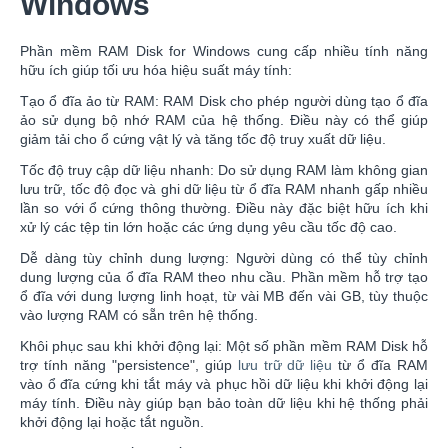
Windows
Phần mềm RAM Disk for Windows cung cấp nhiều tính năng
hữu ích giúp tối ưu hóa hiệu suất máy tính:
Tạo ổ đĩa ảo từ RAM: RAM Disk cho phép người dùng tạo ổ đĩa
ảo sử dụng bộ nhớ RAM của hệ thống. Điều này có thể giúp
giảm tải cho ổ cứng vật lý và tăng tốc độ truy xuất dữ liệu.
Tốc độ truy cập dữ liệu nhanh: Do sử dụng RAM làm không gian
lưu trữ, tốc độ đọc và ghi dữ liệu từ ổ đĩa RAM nhanh gấp nhiều
lần so với ổ cứng thông thường. Điều này đặc biệt hữu ích khi
xử lý các tệp tin lớn hoặc các ứng dụng yêu cầu tốc độ cao.
Dễ dàng tùy chỉnh dung lượng: Người dùng có thể tùy chỉnh
dung lượng của ổ đĩa RAM theo nhu cầu. Phần mềm hỗ trợ tạo
ổ đĩa với dung lượng linh hoạt, từ vài MB đến vài GB, tùy thuộc
vào lượng RAM có sẵn trên hệ thống.
Khôi phục sau khi khởi động lại: Một số phần mềm RAM Disk hỗ
trợ tính năng "persistence", giúp
lưu trữ dữ liệu
từ ổ đĩa RAM
vào ổ đĩa cứng khi tắt máy và phục hồi dữ liệu khi khởi động lại
máy tính. Điều này giúp bạn bảo toàn dữ liệu khi hệ thống phải
khởi động lại hoặc tắt nguồn.