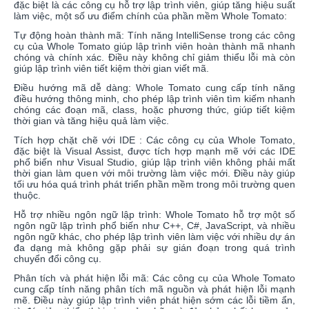
đặc biệt là các công cụ hỗ trợ lập trình viên, giúp tăng hiệu suất
làm việc, một số ưu điểm chính của phần mềm Whole Tomato:
Tự động hoàn thành mã: Tính năng IntelliSense trong các công
cụ của Whole Tomato giúp lập trình viên hoàn thành mã nhanh
chóng và chính xác. Điều này không chỉ giảm thiểu lỗi mà còn
giúp lập trình viên tiết kiệm thời gian viết mã.
Điều hướng mã dễ dàng: Whole Tomato cung cấp tính năng
điều hướng thông minh, cho phép lập trình viên tìm kiếm nhanh
chóng các đoạn mã, class, hoặc phương thức, giúp tiết kiệm
thời gian và tăng hiệu quả làm việc.
Tích hợp chặt chẽ với IDE : Các công cụ của Whole Tomato,
đặc biệt là Visual Assist, được tích hợp mạnh mẽ với các IDE
phổ biến như Visual Studio, giúp lập trình viên không phải mất
thời gian làm quen với môi trường làm việc mới. Điều này giúp
tối ưu hóa quá trình phát triển phần mềm trong môi trường quen
thuộc.
Hỗ trợ nhiều ngôn ngữ lập trình: Whole Tomato hỗ trợ một số
ngôn ngữ lập trình phổ biến như C++, C#, JavaScript, và nhiều
ngôn ngữ khác, cho phép lập trình viên làm việc với nhiều dự án
đa dạng mà không gặp phải sự gián đoạn trong quá trình
chuyển đổi công cụ.
Phân tích và phát hiện lỗi mã: Các công cụ của Whole Tomato
cung cấp tính năng phân tích mã nguồn và phát hiện lỗi mạnh
mẽ. Điều này giúp lập trình viên phát hiện sớm các lỗi tiềm ẩn,