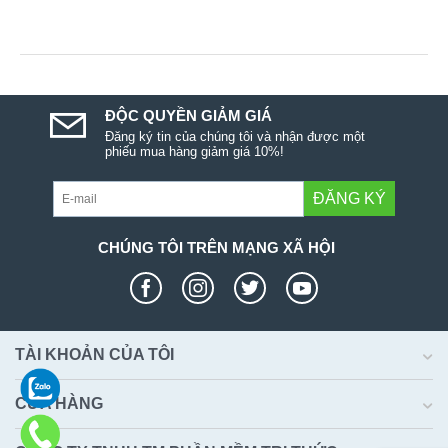
ĐỘC QUYỀN GIẢM GIÁ
Đăng ký tin của chúng tôi và nhận được một
phiếu mua hàng giảm giá 10%!
ĐĂNG KÝ
CHÚNG TÔI TRÊN MẠNG XÃ HỘI
TÀI KHOẢN CỦA TÔI
CỬA HÀNG