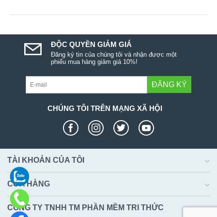
ĐỘC QUYỀN GIẢM GIÁ
Đăng ký tin của chúng tôi và nhận được một
phiếu mua hàng giảm giá 10%!
ĐĂNG KÝ
CHÚNG TÔI TRÊN MẠNG XÃ HỘI
TÀI KHOẢN CỦA TÔI
CỬA HÀNG
CÔNG TY TNHH TM PHẦN MỀM TRI THỨC