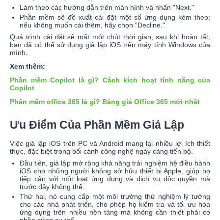
Làm theo các hướng dẫn trên màn hình và nhấn "Next."
Phần mềm sẽ đề xuất cài đặt một số ứng dụng kèm theo;
nếu không muốn cài thêm, hãy chọn "Decline."
Quá trình cài đặt sẽ mất một chút thời gian, sau khi hoàn tất,
bạn đã có thể sử dụng giả lập iOS trên máy tính Windows của
mình.
Xem thêm:
Phần mềm Copilot là gì? Cách kích hoạt tính năng của
Copilot
Phần mềm office 365 là gì? Bảng giá Office 365 mới nhất
Ưu Điểm Của Phần Mềm Giả Lập
Việc giả lập iOS trên PC và Android mang lại nhiều lợi ích thiết
thực, đặc biệt trong bối cảnh công nghệ ngày càng tiến bộ.
Đầu tiên, giả lập mở rộng khả năng trải nghiệm hệ điều hành
iOS cho những người không sở hữu thiết bị Apple, giúp họ
tiếp cận với một loạt ứng dụng và dịch vụ độc quyền mà
trước đây không thể.
Thứ hai, nó cung cấp một môi trường thử nghiệm lý tưởng
cho các nhà phát triển, cho phép họ kiểm tra và tối ưu hóa
ứng dụng trên nhiều nền tảng mà không cần thiết phải có
phần cứng cụ thể.