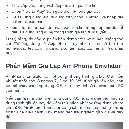
Truy cập vào trang web Appetize.io qua liên kết.
Chọn "Tab to Play" trên giao diện iPhone giả lập.
Để tải ứng dụng lên và dùng thử, chọn "Upload" và nhập địa
chỉ email của bạn.
Kiểm tra email, sau đó nhấp vào liên kết trong hộp thư để bắt
đầu sử dụng ứng dụng trong trình giả lập trực tuyến.
Lưu ý rằng, do đây là phiên bản demo trên web, bạn không thể
cài đặt ứng dụng từ App Store. Tuy nhiên, bạn có thể thử
nghiệm các tệp có định dạng .zip, .tar, hoặc .gz trên trình giả lập
này.
Phần Mềm Giả Lập Air iPhone Emulator
Air iPhone Emulator là một trong những trình giả lập iOS miễn
phí tốt nhất cho Windows 7, 8 và 10. Với trình giả lập này, bạn
có thể chạy các ứng dụng iOS trên máy tính Windows hoặc PC
của mình.
Nếu bạn là nhà phát triển ứng dụng iOS hoặc game thủ, hãy sử
dụng trình giả lập này để kiểm thử miễn phí các ứng dụng và trò
chơi iOS. Air iPhone Emulator cung cấp nhiều chức năng tương
tự như hệ điều hành iOS, mang đến trải nghiệm gần gũi và đầy
đủ.