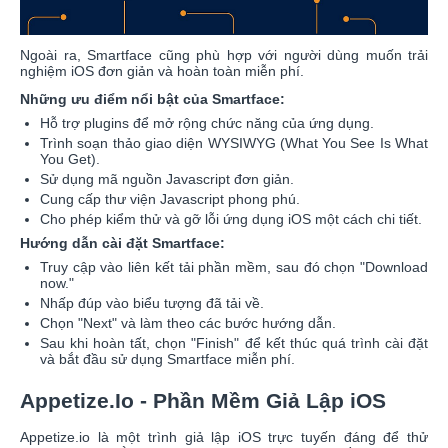
Ngoài ra, Smartface cũng phù hợp với người dùng muốn trải
nghiệm iOS đơn giản và hoàn toàn miễn phí.
Những ưu điểm nổi bật của Smartface:
Hỗ trợ plugins để mở rộng chức năng của ứng dụng.
Trình soạn thảo giao diện WYSIWYG (What You See Is What
You Get).
Sử dụng mã nguồn Javascript đơn giản.
Cung cấp thư viện Javascript phong phú.
Cho phép kiểm thử và gỡ lỗi ứng dụng iOS một cách chi tiết.
Hướng dẫn cài đặt Smartface:
Truy cập vào liên kết tải phần mềm, sau đó chọn "Download
now."
Nhấp đúp vào biểu tượng đã tải về.
Chọn "Next" và làm theo các bước hướng dẫn.
Sau khi hoàn tất, chọn "Finish" để kết thúc quá trình cài đặt
và bắt đầu sử dụng Smartface miễn phí.
Appetize.Io - Phần Mềm Giả Lập iOS
Appetize.io là một trình giả lập iOS trực tuyến đáng để thử