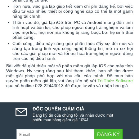
Hơn nữa, việc giả lập giúp tiết kiệm chi phí đáng kể, bởi việc
đầu tư vào nhiều thiết bị công nghệ cao có thể là một gánh
nặng tài chính.
Thêm vào đó, giả lập iOS trên PC và Android mang đến tính
linh hoạt và tiện lợi, cho phép người dùng trải nghiệm và làm
việc mọi lúc, mọi nơi mà không bị ràng buộc bởi hệ sinh thái
phần cứng.
Cuối cùng, điều này cũng góp phần thúc đẩy sự đổi mới và
sáng tạo trong lĩnh vực công nghệ thông tin, mở ra cơ hội
cho các giải pháp mới và tối ưu hóa trải nghiệm người dùng
trên các hệ điều hành.
Bài viết đã giới thiệu một số phần mềm giả lập iOS cho máy tính
Windows. Hy vọng rằng sau khi tham khảo, bạn sẽ tìm được
một giải pháp phù hợp với nhu cầu của mình. Để mua bản
quyền phần mềm giả lập, vui lòng liên hệ với
Tri Thức Software
qua số hotline 028 22443013 để được tư vấn và nhận báo giá.
ĐỘC QUYỀN GIẢM GIÁ
Đăng ký tin của chúng tôi và nhận được một
phiếu mua hàng giảm giá 10%!
ĐĂNG KÝ