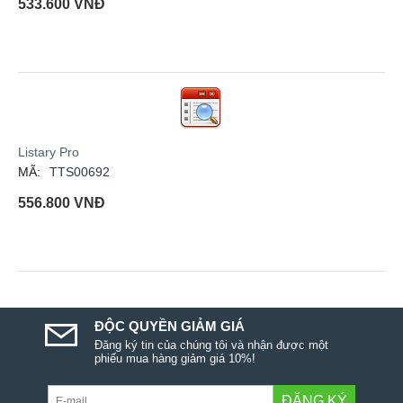
533.600
VNĐ
Listary Pro
MÃ:
TTS00692
556.800
VNĐ
ĐỘC QUYỀN GIẢM GIÁ
Đăng ký tin của chúng tôi và nhận được một
phiếu mua hàng giảm giá 10%!
ĐĂNG KÝ