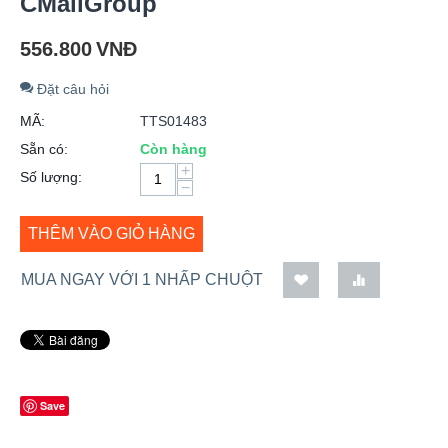
CMailGroup
556.800
VNĐ
Đặt câu hỏi
MÃ:
TTS01483
Sẵn có:
Còn hàng
+
Số lượng:
−
THÊM VÀO GIỎ HÀNG
MUA NGAY VỚI 1 NHẤP CHUỘT
Save