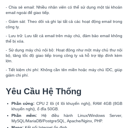
- Chia sẻ email: Nhiều nhân viên có thể sử dụng một tài khoản
email ngoài để giao tiếp.
- Giám sát: Theo dõi và ghi lại tất cả các hoạt động email trong
công ty.
- Lưu trữ: Lưu tất cả email trên máy chủ, đảm bảo email không
thể bị xóa.
- Sử dụng máy chủ nội bộ: Hoạt động như một máy chủ thư nội
bộ, tăng tốc độ giao tiếp trong công ty và hỗ trợ tệp đính kèm
lớn.
- Tiết kiệm chi phí: Không cần tên miền hoặc máy chủ IDC, giúp
giảm chi phí.
Yêu Cầu Hệ Thống
Phần cứng:
CPU 2 lõi (4 lõi khuyến nghị), RAM 4GB (8GB
khuyến nghị), ổ đĩa 50GB.
Phần mềm:
Hệ điều hành Linux/Windows Server,
MySQL/MariaDB/PostgreSQL, Apache/Nginx, PHP.
Mạng:
Kết nối Internet ổn định.