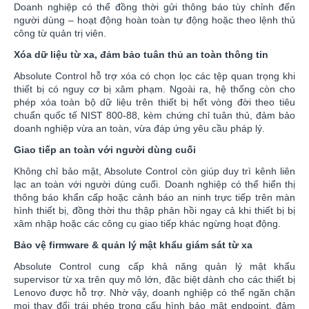
Doanh nghiệp có thể đồng thời gửi thông báo tùy chỉnh đến
người dùng – hoạt động hoàn toàn tự động hoặc theo lệnh thủ
công từ quản trị viên.
Xóa dữ liệu từ xa, đảm bảo tuân thủ an toàn thông tin
Absolute Control hỗ trợ xóa có chọn lọc các tệp quan trọng khi
thiết bị có nguy cơ bị xâm phạm. Ngoài ra, hệ thống còn cho
phép xóa toàn bộ dữ liệu trên thiết bị hết vòng đời theo tiêu
chuẩn quốc tế NIST 800-88, kèm chứng chỉ tuân thủ, đảm bảo
doanh nghiệp vừa an toàn, vừa đáp ứng yêu cầu pháp lý.
Giao tiếp an toàn với người dùng cuối
Không chỉ bảo mật, Absolute Control còn giúp duy trì kênh liên
lạc an toàn với người dùng cuối. Doanh nghiệp có thể hiển thị
thông báo khẩn cấp hoặc cảnh báo an ninh trực tiếp trên màn
hình thiết bị, đồng thời thu thập phản hồi ngay cả khi thiết bị bị
xâm nhập hoặc các công cụ giao tiếp khác ngừng hoạt động.
Bảo vệ firmware & quản lý mật khẩu giám sát từ xa
Absolute Control cung cấp khả năng quản lý mật khẩu
supervisor từ xa trên quy mô lớn, đặc biệt dành cho các thiết bị
Lenovo được hỗ trợ. Nhờ vậy, doanh nghiệp có thể ngăn chặn
mọi thay đổi trái phép trong cấu hình bảo mật endpoint, đảm