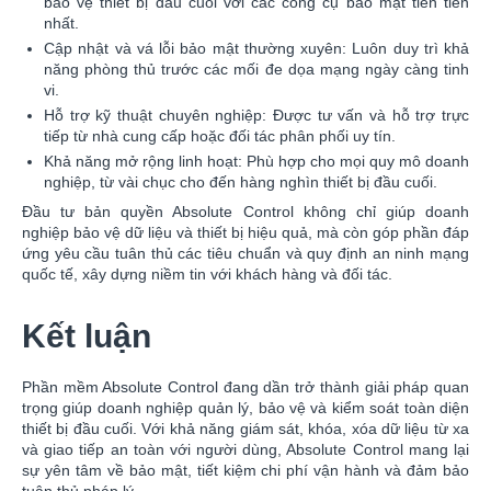
bảo vệ thiết bị đầu cuối với các công cụ bảo mật tiên tiến
nhất.
Cập nhật và vá lỗi bảo mật thường xuyên: Luôn duy trì khả
năng phòng thủ trước các mối đe dọa mạng ngày càng tinh
vi.
Hỗ trợ kỹ thuật chuyên nghiệp: Được tư vấn và hỗ trợ trực
tiếp từ nhà cung cấp hoặc đối tác phân phối uy tín.
Khả năng mở rộng linh hoạt: Phù hợp cho mọi quy mô doanh
nghiệp, từ vài chục cho đến hàng nghìn thiết bị đầu cuối.
Đầu tư bản quyền Absolute Control không chỉ giúp doanh
nghiệp bảo vệ dữ liệu và thiết bị hiệu quả, mà còn góp phần đáp
ứng yêu cầu tuân thủ các tiêu chuẩn và quy định an ninh mạng
quốc tế, xây dựng niềm tin với khách hàng và đối tác.
Kết luận
Phần mềm Absolute Control đang dần trở thành giải pháp quan
trọng giúp doanh nghiệp quản lý, bảo vệ và kiểm soát toàn diện
thiết bị đầu cuối. Với khả năng giám sát, khóa, xóa dữ liệu từ xa
và giao tiếp an toàn với người dùng, Absolute Control mang lại
sự yên tâm về bảo mật, tiết kiệm chi phí vận hành và đảm bảo
tuân thủ pháp lý.