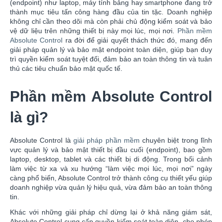
(endpoint) như laptop, máy tính bảng hay smartphone đang trở
thành mục tiêu tấn công hàng đầu của tin tặc. Doanh nghiệp
không chỉ cần theo dõi mà còn phải chủ động kiểm soát và bảo
vệ dữ liệu trên những thiết bị này mọi lúc, mọi nơi.
Phần mềm
Absolute Control
ra đời để giải quyết thách thức đó, mang đến
giải pháp quản lý và bảo mật endpoint toàn diện, giúp bạn duy
trì quyền kiểm soát tuyệt đối, đảm bảo an toàn thông tin và tuân
thủ các tiêu chuẩn bảo mật quốc tế.
Phần mềm Absolute Control
là gì?
Absolute Control là
giải pháp phần mềm
chuyên biệt trong lĩnh
vực quản lý và bảo mật thiết bị đầu cuối (endpoint), bao gồm
laptop, desktop, tablet và các thiết bị di động. Trong bối cảnh
làm việc từ xa và xu hướng “làm việc mọi lúc, mọi nơi” ngày
càng phổ biến, Absolute Control trở thành công cụ thiết yếu giúp
doanh nghiệp vừa quản lý hiệu quả, vừa đảm bảo an toàn thông
tin.
Khác với những giải pháp chỉ dừng lại ở khả năng giám sát,
Absolute Control cung cấp quyền kiểm soát toàn diện, cho phép