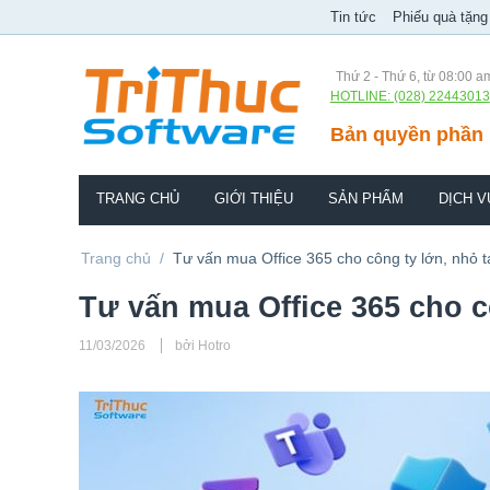
Tin tức
Phiếu quà tặng
Thứ 2 - Thứ 6, từ 08:00 a
HOTLINE: (028) 22443013
Bản quyền phần 
TRANG CHỦ
GIỚI THIỆU
SẢN PHẨM
DỊCH V
Trang chủ
/
Tư vấn mua Office 365 cho công ty lớn, nhỏ t
Tư vấn mua Office 365 cho c
11/03/2026
bởi Hotro