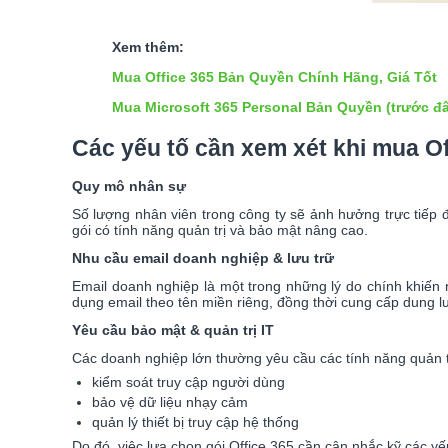
Xem thêm:
Mua Office 365 Bản Quyền Chính Hãng, Giá Tốt
Mua Microsoft 365 Personal Bản Quyền (trước đây
Các yếu tố cần xem xét khi mua Of
Quy mô nhân sự
Số lượng nhân viên trong công ty sẽ ảnh hưởng trực tiếp 
gói có tính năng quản trị và bảo mật nâng cao.
Nhu cầu email doanh nghiệp & lưu trữ
Email doanh nghiệp là một trong những lý do chính khiến 
dụng email theo tên miền riêng, đồng thời cung cấp dung lư
Yêu cầu bảo mật & quản trị IT
Các doanh nghiệp lớn thường yêu cầu các tính năng quản t
kiểm soát truy cập người dùng
bảo vệ dữ liệu nhạy cảm
quản lý thiết bị truy cập hệ thống
Do đó, việc lựa chọn gói Office 365 cần cân nhắc kỹ các yế