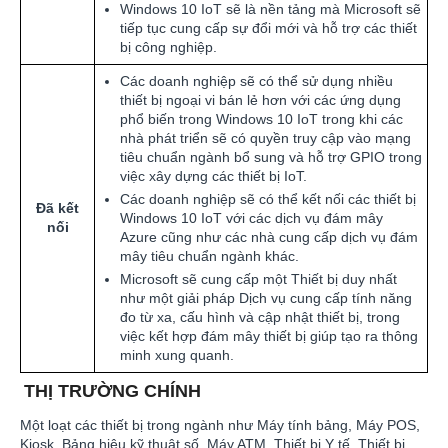
Windows 10 IoT sẽ là nền tảng mà Microsoft sẽ
tiếp tục cung cấp sự đổi mới và hỗ trợ các thiết
bị công nghiệp.
Các doanh nghiệp sẽ có thể sử dụng nhiều
thiết bị ngoại vi bán lẻ hơn với các ứng dụng
phổ biến trong Windows 10 IoT trong khi các
nhà phát triển sẽ có quyền truy cập vào mạng
tiêu chuẩn ngành bổ sung và hỗ trợ GPIO trong
việc xây dựng các thiết bị IoT.
Các doanh nghiệp sẽ có thể kết nối các thiết bị
Đã kết
Windows 10 IoT với các dịch vụ đám mây
nối
Azure cũng như các nhà cung cấp dịch vụ đám
mây tiêu chuẩn ngành khác.
Microsoft sẽ cung cấp một Thiết bị duy nhất
như một giải pháp Dịch vụ cung cấp tính năng
đo từ xa, cấu hình và cập nhật thiết bị, trong
việc kết hợp đám mây thiết bị giúp tạo ra thông
minh xung quanh.
THỊ TRƯỜNG CHÍNH
Một loạt các thiết bị trong ngành như Máy tính bảng, Máy POS,
Kiosk, Bảng hiệu kỹ thuật số, Máy ATM, Thiết bị Y tế, Thiết bị