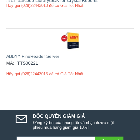
.NET Barcode Library/SDK for Crystal Reports
Hãy gọi (028)22443013 để có Giá Tốt Nhất
ABBYY FineReader Server
MÃ:
TTS00221
Hãy gọi (028)22443013 để có Giá Tốt Nhất
ĐỘC QUYỀN GIẢM GIÁ
Đăng ký tin của chúng tôi và nhận được một
phiếu mua hàng giảm giá 10%!