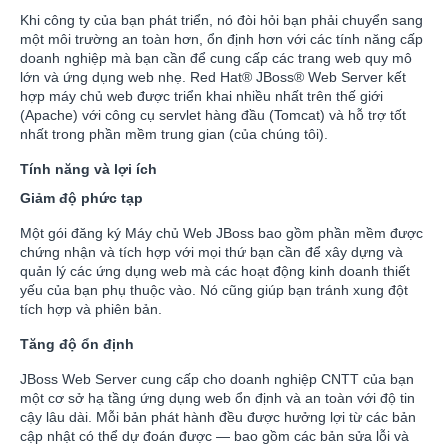
Khi công ty của bạn phát triển, nó đòi hỏi bạn phải chuyển sang
một môi trường an toàn hơn, ổn định hơn với các tính năng cấp
doanh nghiệp mà bạn cần để cung cấp các trang web quy mô
lớn và ứng dụng web nhẹ. Red Hat® JBoss® Web Server kết
hợp máy chủ web được triển khai nhiều nhất trên thế giới
(Apache) với công cụ servlet hàng đầu (Tomcat) và hỗ trợ tốt
nhất trong phần mềm trung gian (của chúng tôi).
Tính năng và lợi ích
Giảm độ phức tạp
Một gói đăng ký Máy chủ Web JBoss bao gồm phần mềm được
chứng nhận và tích hợp với mọi thứ bạn cần để xây dựng và
quản lý các ứng dụng web mà các hoạt động kinh doanh thiết
yếu của bạn phụ thuộc vào. Nó cũng giúp bạn tránh xung đột
tích hợp và phiên bản.
Tăng độ ổn định
JBoss Web Server cung cấp cho doanh nghiệp CNTT của bạn
một cơ sở hạ tầng ứng dụng web ổn định và an toàn với độ tin
cậy lâu dài. Mỗi bản phát hành đều được hưởng lợi từ các bản
cập nhật có thể dự đoán được — bao gồm các bản sửa lỗi và