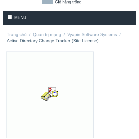
Giỏ hàng trống
MENU
Trang chủ
/
Quản trị mạng
/
Vyapin Software Systems
/
Active Directory Change Tracker (Site License)