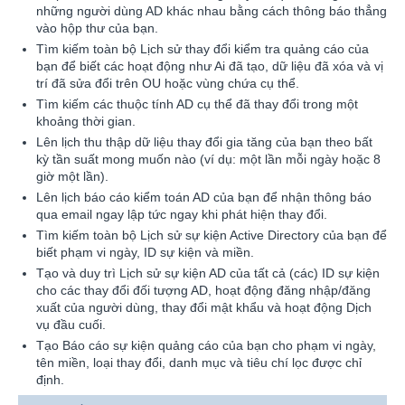
những người dùng AD khác nhau bằng cách thông báo thẳng
vào hộp thư của bạn.
Tìm kiếm toàn bộ Lịch sử thay đổi kiểm tra quảng cáo của
bạn để biết các hoạt động như Ai đã tạo, dữ liệu đã xóa và vị
trí đã sửa đổi trên OU hoặc vùng chứa cụ thể.
Tìm kiếm các thuộc tính AD cụ thể đã thay đổi trong một
khoảng thời gian.
Lên lịch thu thập dữ liệu thay đổi gia tăng của bạn theo bất
kỳ tần suất mong muốn nào (ví dụ: một lần mỗi ngày hoặc 8
giờ một lần).
Lên lịch báo cáo kiểm toán AD của bạn để nhận thông báo
qua email ngay lập tức ngay khi phát hiện thay đổi.
Tìm kiếm toàn bộ Lịch sử sự kiện Active Directory của bạn để
biết phạm vi ngày, ID sự kiện và miền.
Tạo và duy trì Lịch sử sự kiện AD của tất cả (các) ID sự kiện
cho các thay đổi đối tượng AD, hoạt động đăng nhập/đăng
xuất của người dùng, thay đổi mật khẩu và hoạt động Dịch
vụ đầu cuối.
Tạo Báo cáo sự kiện quảng cáo của bạn cho phạm vi ngày,
tên miền, loại thay đổi, danh mục và tiêu chí lọc được chỉ
định.