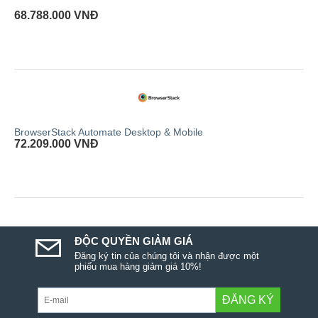
68.788.000
VNĐ
BrowserStack Automate Desktop & Mobile
72.209.000
VNĐ
ĐỘC QUYỀN GIẢM GIÁ
Đăng ký tin của chúng tôi và nhận được một
phiếu mua hàng giảm giá 10%!
ĐĂNG KÝ