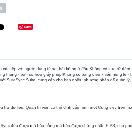
Save
các tệp với người dùng từ xa, bất kể họ ở đâu!Không có lưu trữ đám m
g tháng - bạn sở hữu giấy phép!Không có bảng điều khiển riêng lẻ - th
 với SureSync Suite, cung cấp cho bạn nhiều phương pháp để quản lý, b
trữ dữ liệu. Quản trị viên có thể định cấu hình một Công việc trên 
SureSync đều được mã hóa bằng mã hóa được chứng nhận FIPS, cho phé