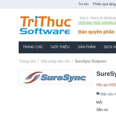
Tin tức
Phiếu quà tặng
Thứ 2 - Thứ 6, từ 08:00 a
HOTLINE: (028) 22443013
Bản quyền phần 
TRANG CHỦ
GIỚI THIỆU
SẢN PHẨM
DỊCH V
Trang chủ
/
Giải pháp tiện ích
/
SureSync Endpoint
SureS
Hãy gọi (028
Đặt câu h
MÃ:
Sẵn có: