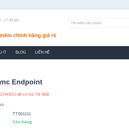
m - 17:30 pm
mềm chính hãng giá rẻ
Ụ IT
BLOG
LIÊN HỆ
ync Endpoint
)22443013 để có Giá Tốt Nhất
ỏi
TTS01111
Còn hàng