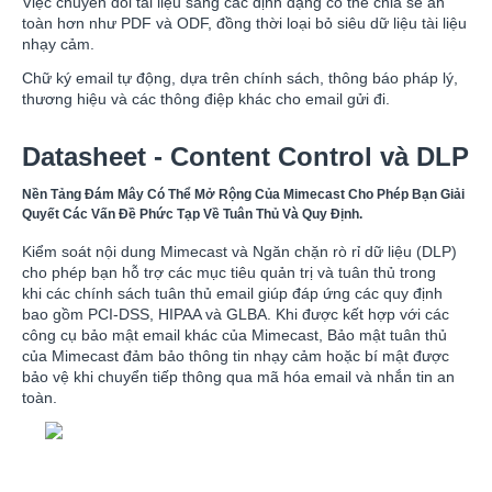
Việc chuyển đổi tài liệu sang các định dạng có thể chia sẻ an
toàn hơn như PDF và ODF, đồng thời loại bỏ siêu dữ liệu tài liệu
nhạy cảm.
Chữ ký email tự động, dựa trên chính sách, thông báo pháp lý,
thương hiệu và các thông điệp khác cho email gửi đi.
Datasheet - Content Control và DLP
Nền Tảng Đám Mây Có Thể Mở Rộng Của Mimecast Cho Phép Bạn Giải
Quyết Các Vấn Đề Phức Tạp Về Tuân Thủ Và Quy Định.
Kiểm soát nội dung Mimecast và Ngăn chặn rò rỉ dữ liệu (DLP)
cho phép bạn hỗ trợ các mục tiêu quản trị và tuân thủ trong
khi các chính sách tuân thủ email giúp đáp ứng các quy định
bao gồm PCI-DSS, HIPAA và GLBA. Khi được kết hợp với các
công cụ bảo mật email khác của Mimecast, Bảo mật tuân thủ
của Mimecast đảm bảo thông tin nhạy cảm hoặc bí mật được
bảo vệ khi chuyển tiếp thông qua mã hóa email và nhắn tin an
toàn.