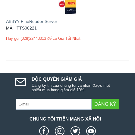
ABBYY FineReader Server
MÃ:
TTS00221
Hãy gọi (028)22443013 để có Giá Tốt Nhất
ĐỘC QUYỀN GIẢM GIÁ
Đăng ký tin của chúng tôi và nhận được một
phiếu mua hàng giảm giá 10%!
ĐĂNG KÝ
CHÚNG TÔI TRÊN MẠNG XÃ HỘI