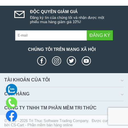
ĐỘC QUYỀN GIẢM GIÁ
Đăng ký tin của chúng tôi và nhận được một
phiếu mua hàng giảm giá 10%!
ĐĂNG KÝ
CHÚNG TÔI TRÊN MẠNG XÃ HỘI
TÀI KHOẢN CỦA TÔI
CỬA HÀNG
CÔNG TY TNHH TM PHẦN MỀM TRI THỨC
© 2006 - 2026 Tri Thuc Software Trading Company. Được cung cấp
bởi
CS-Cart - Phần mềm bán hàng online