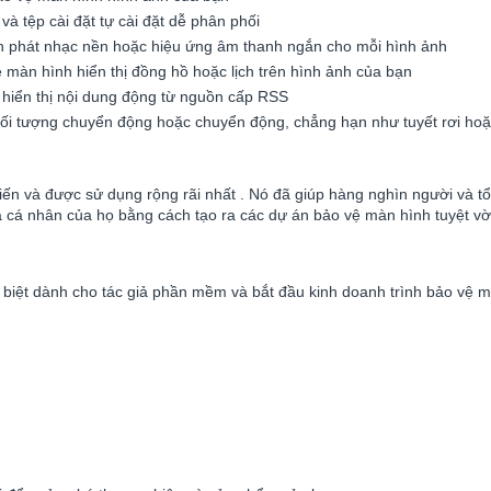
và tệp cài đặt tự cài đặt dễ phân phối
h phát nhạc nền hoặc hiệu ứng âm thanh ngắn cho mỗi hình ảnh
 màn hình hiển thị đồng hồ hoặc lịch trên hình ảnh của bạn
hiển thị nội dung động từ nguồn cấp RSS
đối tượng chuyển động hoặc chuyển động, chẳng hạn như tuyết rơi hoặ
n và được sử dụng rộng rãi nhất . Nó đã giúp hàng nghìn người và tổ
à cá nhân của họ bằng cách tạo ra các dự án bảo vệ màn hình tuyệt vờ
 biệt dành cho tác giả phần mềm và bắt đầu kinh doanh trình bảo vệ m