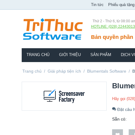
Tin tức
Phiếu quà tặng
Thứ 2 - Thứ 6, từ 08:00 a
HOTLINE: (028) 22443013
Bản quyền phần 
TRANG CHỦ
GIỚI THIỆU
SẢN PHẨM
DỊCH V
Trang chủ
/
Giải pháp tiện ích
/
Blumentals Software
/
B
Blume
Hãy gọi (028
Đặt câu h
Sẵn có: