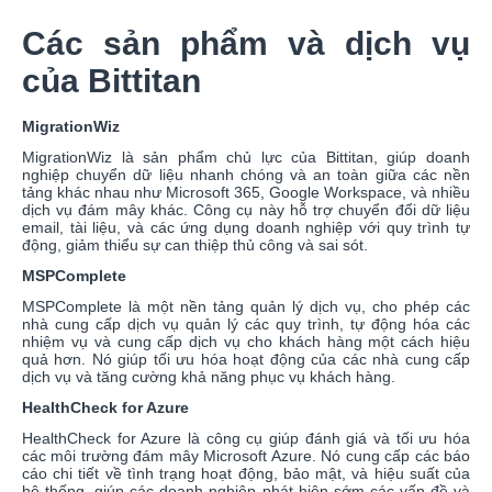
Các sản phẩm và dịch vụ
của Bittitan
MigrationWiz
MigrationWiz là sản phẩm chủ lực của Bittitan, giúp doanh
nghiệp chuyển dữ liệu nhanh chóng và an toàn giữa các nền
tảng khác nhau như Microsoft 365, Google Workspace, và nhiều
dịch vụ đám mây khác. Công cụ này hỗ trợ chuyển đổi dữ liệu
email, tài liệu, và các ứng dụng doanh nghiệp với quy trình tự
động, giảm thiểu sự can thiệp thủ công và sai sót.
MSPComplete
MSPComplete là một nền tảng quản lý dịch vụ, cho phép các
nhà cung cấp dịch vụ quản lý các quy trình, tự động hóa các
nhiệm vụ và cung cấp dịch vụ cho khách hàng một cách hiệu
quả hơn. Nó giúp tối ưu hóa hoạt động của các nhà cung cấp
dịch vụ và tăng cường khả năng phục vụ khách hàng.
HealthCheck for Azure
HealthCheck for Azure là công cụ giúp đánh giá và tối ưu hóa
các môi trường đám mây Microsoft Azure. Nó cung cấp các báo
cáo chi tiết về tình trạng hoạt động, bảo mật, và hiệu suất của
hệ thống, giúp các doanh nghiệp phát hiện sớm các vấn đề và