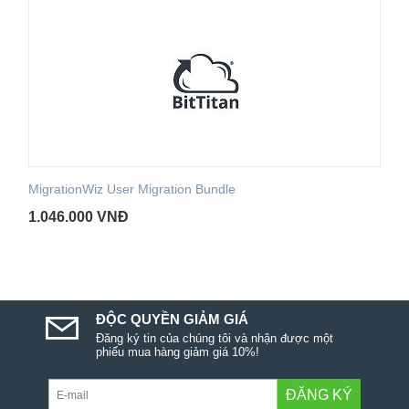
MigrationWiz User Migration Bundle
1.046.000
VNĐ
ĐỘC QUYỀN GIẢM GIÁ
Đăng ký tin của chúng tôi và nhận được một
phiếu mua hàng giảm giá 10%!
ĐĂNG KÝ