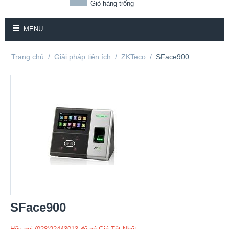
Giỏ hàng trống
MENU
Trang chủ
/
Giải pháp tiện ích
/
ZKTeco
/
SFace900
SFace900