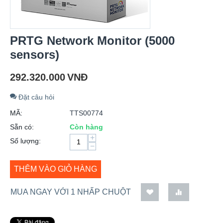
PRTG Network Monitor (5000
sensors)
292.320.000
VNĐ
Đặt câu hỏi
MÃ:
TTS00774
Sẵn có:
Còn hàng
+
Số lượng:
−
THÊM VÀO GIỎ HÀNG
MUA NGAY VỚI 1 NHẤP CHUỘT