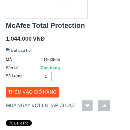
McAfee Total Protection
1.044.000
VNĐ
Đặt câu hỏi
MÃ:
TTS00505
Sẵn có:
Còn hàng
+
Số lượng:
−
THÊM VÀO GIỎ HÀNG
MUA NGAY VỚI 1 NHẤP CHUỘT