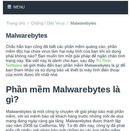
MENU
Trang chủ
/
Chống / Diệt Virus
/
Malwarebytes
Malwarebytes
Chắc hẳn bạn cũng đã biết các phần mềm quảng cáo, phần
mềm độc hại chứa virus làm hại máy tính của bạn khi sử dụng
phải không nào? Bạn muốn tìm một giải pháp để ngăn chặn tình
trạng này. Bài viết này là dành cho bạn, sau đây
Tri Thức
Software
sẽ giới thiệu đến bạn phần mềm Malwarebytes là gì để
bạn tham khảo và sử dụng bảo vệ thiết bị máy tính điện thoại
của mình được tốt nhất nhé.
Phần mềm Malwarebytes là
gì?
Malwarebytes là một công ty chuyên về giải pháp bảo mật phần
mềm, với sứ mệnh bảo vệ khách hàng trước những mối đe dọa
mạng đang ngày càng gia tăng. Malwarebytes được thành lập
vào năm 2008 tại California, Mỹ. Từ đó đến nay, công ty đã phát
triển rất nhiều giải pháp bảo mật chống lại các loại phần mềm