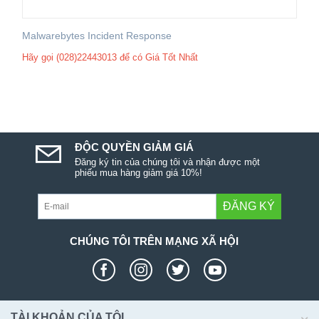
Malwarebytes Incident Response
Hãy gọi (028)22443013 để có Giá Tốt Nhất
ĐỘC QUYỀN GIẢM GIÁ
Đăng ký tin của chúng tôi và nhận được một
phiếu mua hàng giảm giá 10%!
ĐĂNG KÝ
CHÚNG TÔI TRÊN MẠNG XÃ HỘI
TÀI KHOẢN CỦA TÔI