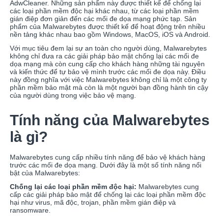
AdwCleaner. Những sản phẩm này được thiết kế để chống lại
các loại phần mềm độc hại khác nhau, từ các loại phần mềm
gián điệp đơn giản đến các mối đe dọa mạng phức tạp. Sản
phẩm của Malwarebytes được thiết kế để hoạt động trên nhiều
nền tảng khác nhau bao gồm Windows, MacOS, iOS và Android.
Với mục tiêu đem lại sự an toàn cho người dùng, Malwarebytes
không chỉ đưa ra các giải pháp bảo mật chống lại các mối đe
dọa mạng mà còn cung cấp cho khách hàng những tài nguyên
và kiến thức để tự bảo vệ mình trước các mối đe dọa này. Điều
này đồng nghĩa với việc Malwarebytes không chỉ là một công ty
phần mềm bảo mật mà còn là một người bạn đồng hành tin cậy
của người dùng trong việc bảo vệ mạng.
Tính năng của Malwarebytes
là gì?
Malwarebytes cung cấp nhiều tính năng để bảo vệ khách hàng
trước các mối đe dọa mạng. Dưới đây là một số tính năng nổi
bật của Malwarebytes:
Chống lại các loại phần mềm độc hại:
Malwarebytes cung
cấp các giải pháp bảo mật để chống lại các loại phần mềm độc
hại như virus, mã độc, trojan, phần mềm gián điệp và
ransomware.