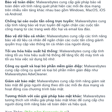
Bảo vệ toàn diện:
Malwarebytes cung cấp giải pháp bảo vệ
toàn diện với tính năng quét phát hiện các mối đe dọa mạng
trên nhiều nền tảng khác nhau bao gồm Windows, MacOS, iOS
và Android.
Chống lại các cuộc tấn công trực tuyến:
Malwarebytes cung
cấp tính năng bảo vệ trực tuyến để ngăn chặn các cuộc tấn
công mạng từ các trang web độc hại và email lừa đảo.
Bảo vệ dữ liệu cá nhân:
Malwarebytes cung cấp các tính năng
bảo vệ dữ liệu cá nhân để ngăn chặn các cuộc tấn công giành
quyền truy cập vào thông tin cá nhân của người dùng.
Tối ưu hóa hiệu suất hệ thống:
Malwarebytes cung cấp tính
năng tối ưu hóa hiệu suất hệ thống để tăng tốc độ máy tính và
tối ưu hóa việc sử dụng bộ nhớ.
Công cụ quét và loại bỏ phần mềm gián điệp:
Malwarebytes
cung cấp công cụ quét và loại bỏ phần mềm gián điệp như
Malwarebytes AdwCleaner.
Giám sát bảo mật:
Malwarebytes cung cấp tính năng giám sát
bảo mật để giúp người dùng theo dõi các mối đe dọa mạng và
hoạt động của chương trình bảo mật.
Tương thích với các giải pháp bảo mật khác:
Malwarebytes
tương thích với nhiều giải pháp bảo mật khác để cung cấp cho
người dùng tính năng bảo vệ toàn diện và hiệu quả.