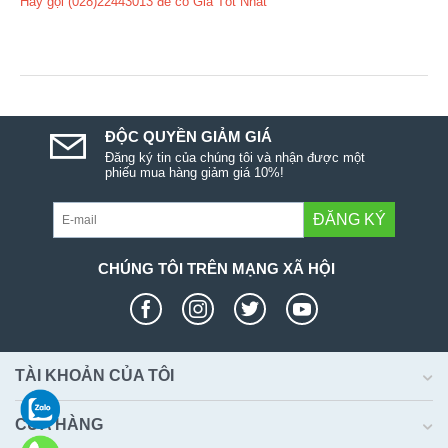
Hãy gọi (028)22443013 để có Giá Tốt Nhất
ĐỘC QUYỀN GIẢM GIÁ
Đăng ký tin của chúng tôi và nhận được một
phiếu mua hàng giảm giá 10%!
ĐĂNG KÝ
CHÚNG TÔI TRÊN MẠNG XÃ HỘI
TÀI KHOẢN CỦA TÔI
CỬA HÀNG