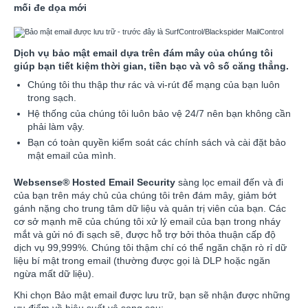
mối đe dọa mới
Dịch vụ bảo mật email dựa trên đám mây của chúng tôi
giúp bạn tiết kiệm thời gian, tiền bạc và vô số căng thẳng.
Chúng tôi thu thập thư rác và vi-rút để mạng của bạn luôn
trong sạch.
Hệ thống của chúng tôi luôn bảo vệ 24/7 nên bạn không cần
phải làm vậy.
Bạn có toàn quyền kiểm soát các chính sách và cài đặt bảo
mật email của mình.
Websense® Hosted Email Security
sàng lọc email đến và đi
của bạn trên máy chủ của chúng tôi trên đám mây, giảm bớt
gánh nặng cho trung tâm dữ liệu và quản trị viên của bạn. Các
cơ sở mạnh mẽ của chúng tôi xử lý email của bạn trong nháy
mắt và gửi nó đi sạch sẽ, được hỗ trợ bởi thỏa thuận cấp độ
dịch vụ 99,999%. Chúng tôi thậm chí có thể ngăn chặn rò rỉ dữ
liệu bí mật trong email (thường được gọi là DLP hoặc ngăn
ngừa mất dữ liệu).
Khi chọn Bảo mật email được lưu trữ, bạn sẽ nhận được những
ưu điểm về hiệu suất vô song sau: