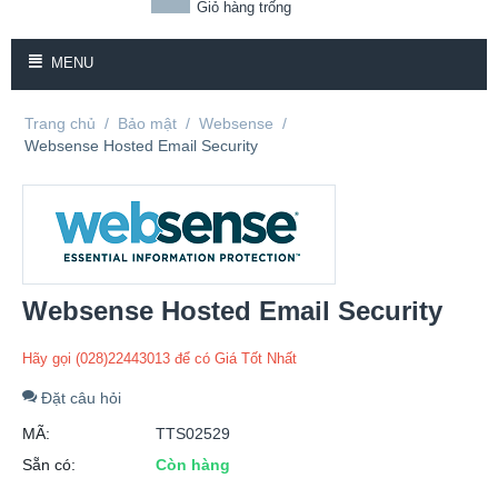
Giỏ hàng trống
MENU
Trang chủ
/
Bảo mật
/
Websense
/
Websense Hosted Email Security
Websense Hosted Email Security
Hãy gọi (028)22443013 để có Giá Tốt Nhất
Đặt câu hỏi
MÃ:
TTS02529
Sẵn có:
Còn hàng