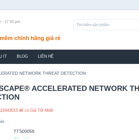
m - 17:30 pm
mềm chính hãng giá rẻ
Ụ IT
BLOG
LIÊN HỆ
ERATED NETWORK THREAT DETECTION
SCAPE® ACCELERATED NETWORK T
CTION
)22443013 để có Giá Tốt Nhất
ỏi
TTS00058