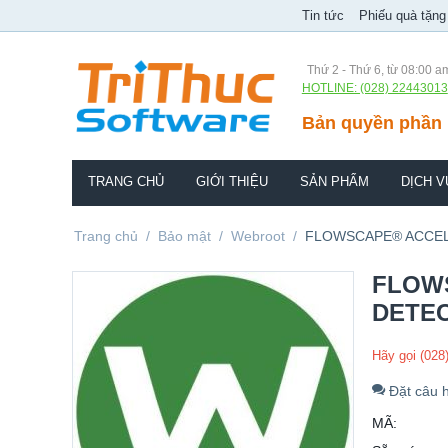
Tin tức
Phiếu quà tặng
Thứ 2 - Thứ 6, từ 08:00 a
HOTLINE: (028) 22443013
Bản quyền phần 
TRANG CHỦ
GIỚI THIỆU
SẢN PHẨM
DỊCH V
Trang chủ
/
Bảo mật
/
Webroot
/
FLOWSCAPE® ACCEL
FLOW
DETE
Hãy gọi (028
Đặt câu h
MÃ: