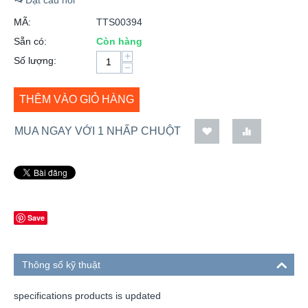
MÃ:
TTS00394
Sẵn có:
Còn hàng
+
Số lượng:
−
THÊM VÀO GIỎ HÀNG
MUA NGAY VỚI 1 NHẤP CHUỘT
Save
Thông số kỹ thuật
specifications products is updated