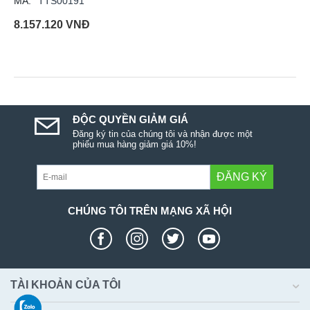
MÃ:
TTS00191
8.157.120
VNĐ
ĐỘC QUYỀN GIẢM GIÁ
Đăng ký tin của chúng tôi và nhận được một
phiếu mua hàng giảm giá 10%!
ĐĂNG KÝ
CHÚNG TÔI TRÊN MẠNG XÃ HỘI
TÀI KHOẢN CỦA TÔI