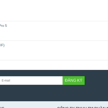
Pro 5
IF)
ĐĂNG KÝ