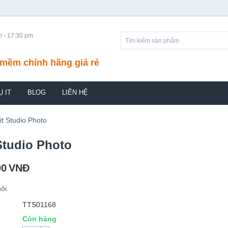
m - 17:30 pm
mềm chính hãng giá rẻ
Ụ IT
BLOG
LIÊN HỆ
it Studio Photo
Studio Photo
00
VNĐ
ỏi
TTS01168
Còn hàng