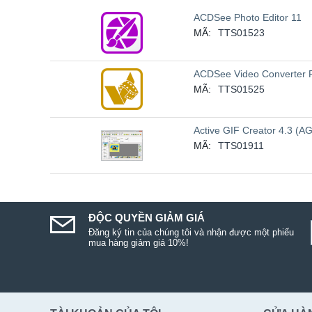
ACDSee Photo Editor 11
MÃ:
TTS01523
ACDSee Video Converter 
MÃ:
TTS01525
Active GIF Creator 4.3 (AG
MÃ:
TTS01911
ĐỘC QUYỀN GIẢM GIÁ
Đăng ký tin của chúng tôi và nhận được một phiếu
mua hàng giảm giá 10%!