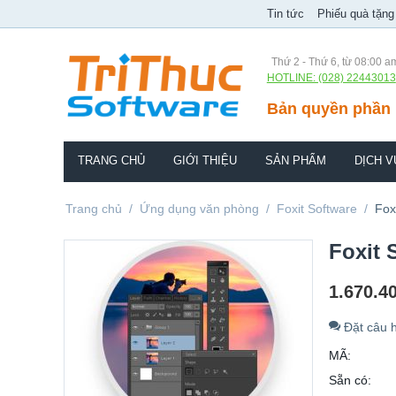
Tin tức
Phiếu quà tặng
Thứ 2 - Thứ 6, từ 08:00 a
HOTLINE: (028) 22443013
Bản quyền phần 
TRANG CHỦ
GIỚI THIỆU
SẢN PHẨM
DỊCH V
Trang chủ
/
Ứng dụng văn phòng
/
Foxit Software
/
Fox
Foxit 
1.670.4
Đặt câu h
MÃ:
Sẵn có: