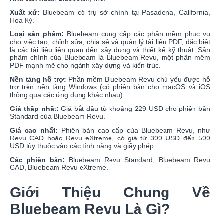
Xuất xứ:
Bluebeam có trụ sở chính tại Pasadena, California,
Hoa Kỳ.
Loại sản phẩm:
Bluebeam cung cấp các phần mềm phục vụ
cho việc tạo, chỉnh sửa, chia sẻ và quản lý tài liệu PDF, đặc biệt
là các tài liệu liên quan đến xây dựng và thiết kế kỹ thuật. Sản
phẩm chính của Bluebeam là Bluebeam Revu, một phần mềm
PDF mạnh mẽ cho ngành xây dựng và kiến trúc.
Nền tảng hỗ trợ:
Phần mềm Bluebeam Revu chủ yếu được hỗ
trợ trên nền tảng Windows (có phiên bản cho macOS và iOS
thông qua các ứng dụng khác nhau).
Giá thấp nhất:
Giá bắt đầu từ khoảng 229 USD cho phiên bản
Standard của Bluebeam Revu.
Giá cao nhất:
Phiên bản cao cấp của Bluebeam Revu, như
Revu CAD hoặc Revu eXtreme, có giá từ 399 USD đến 599
USD tùy thuộc vào các tính năng và giấy phép.
Các phiên bản:
Bluebeam Revu Standard, Bluebeam Revu
CAD, Bluebeam Revu eXtreme.
Giới Thiệu Chung Về
Bluebeam Revu Là Gì?