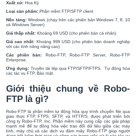
Xuất xứ:
Hoa Kỳ
Loại sản phẩm:
Phần mềm FTP/SFTP client
Nền tảng:
Windows (chạy trên các phiên bản Windows 7, 8, 10
và Windows Server)
Giá thấp nhất:
Khoảng 69 USD (cho phiên bản cá nhân)
Giá cao nhất:
Khoảng 999 USD (cho phiên bản doanh nghiệp
với các tính năng nâng cao)
Các phiên bản:
Robo-FTP, Robo-FTP Server, Robo-FTP
Enterprise.
Ứng dụng:
Truyền tải tệp qua FTP/SFTP/FTPS, Tự động hóa
các tác vụ FTP, Bảo mật.
Giới thiệu chung về Robo-
FTP là gì?
Robo-FTP là phần mềm tự động hóa quy trình chuyển file qua
giao thức FTP, FTPS, SFTP, và HTTP/S, được phát triển bởi
công ty Robo-FTP, Inc. Phần mềm này cung cấp các giải pháp
mạnh mẽ để tự động hóa việc trao đổi dữ liệu giữa các máy
tính, máy chủ và các dịch vụ đám mây. Robo-FTP giúp người
dùng tiết kiệm thời gian và công sức trong việc xử lý các tác vụ