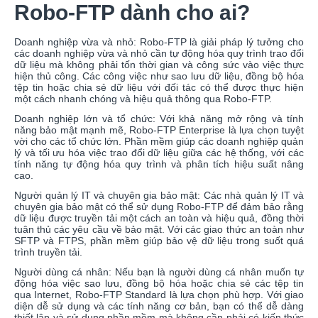
Robo-FTP dành cho ai?
Doanh nghiệp vừa và nhỏ: Robo-FTP là giải pháp lý tưởng cho
các doanh nghiệp vừa và nhỏ cần tự động hóa quy trình trao đổi
dữ liệu mà không phải tốn thời gian và công sức vào việc thực
hiện thủ công. Các công việc như sao lưu dữ liệu, đồng bộ hóa
tệp tin hoặc chia sẻ dữ liệu với đối tác có thể được thực hiện
một cách nhanh chóng và hiệu quả thông qua Robo-FTP.
Doanh nghiệp lớn và tổ chức: Với khả năng mở rộng và tính
năng bảo mật mạnh mẽ, Robo-FTP Enterprise là lựa chọn tuyệt
vời cho các tổ chức lớn. Phần mềm giúp các doanh nghiệp quản
lý và tối ưu hóa việc trao đổi dữ liệu giữa các hệ thống, với các
tính năng tự động hóa quy trình và phân tích hiệu suất nâng
cao.
Người quản lý IT và chuyên gia bảo mật: Các nhà quản lý IT và
chuyên gia bảo mật có thể sử dụng Robo-FTP để đảm bảo rằng
dữ liệu được truyền tải một cách an toàn và hiệu quả, đồng thời
tuân thủ các yêu cầu về bảo mật. Với các giao thức an toàn như
SFTP và FTPS, phần mềm giúp bảo vệ dữ liệu trong suốt quá
trình truyền tải.
Người dùng cá nhân: Nếu bạn là người dùng cá nhân muốn tự
động hóa việc sao lưu, đồng bộ hóa hoặc chia sẻ các tệp tin
qua Internet, Robo-FTP Standard là lựa chọn phù hợp. Với giao
diện dễ sử dụng và các tính năng cơ bản, bạn có thể dễ dàng
thiết lập và sử dụng phần mềm mà không cần phải có kiến thức