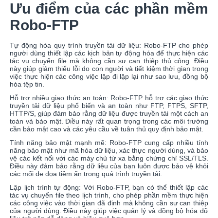
Ưu điểm của các phần mềm
Robo-FTP
Tự động hóa quy trình truyền tải dữ liệu: Robo-FTP cho phép
người dùng thiết lập các kịch bản tự động hóa để thực hiện các
tác vụ chuyển file mà không cần sự can thiệp thủ công. Điều
này giúp giảm thiểu lỗi do con người và tiết kiệm thời gian trong
việc thực hiện các công việc lặp đi lặp lại như sao lưu, đồng bộ
hóa tệp tin.
Hỗ trợ nhiều giao thức an toàn: Robo-FTP hỗ trợ các giao thức
truyền tải dữ liệu phổ biến và an toàn như FTP, FTPS, SFTP,
HTTP/S, giúp đảm bảo rằng dữ liệu được truyền tải một cách an
toàn và bảo mật. Điều này rất quan trọng trong các môi trường
cần bảo mật cao và các yêu cầu về tuân thủ quy định bảo mật.
Tính năng bảo mật mạnh mẽ: Robo-FTP cung cấp nhiều tính
năng bảo mật như mã hóa dữ liệu, xác thực người dùng, và bảo
vệ các kết nối với các máy chủ từ xa bằng chứng chỉ SSL/TLS.
Điều này đảm bảo rằng dữ liệu của bạn luôn được bảo vệ khỏi
các mối đe dọa tiềm ẩn trong quá trình truyền tải.
Lập lịch trình tự động: Với Robo-FTP, bạn có thể thiết lập các
tác vụ chuyển file theo lịch trình, cho phép phần mềm thực hiện
các công việc vào thời gian đã định mà không cần sự can thiệp
của người dùng. Điều này giúp việc quản lý và đồng bộ hóa dữ