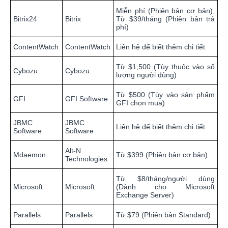
Miễn phí (Phiên bản cơ bản),
Bitrix24
Bitrix
Từ $39/tháng (Phiên bản trả
phí)
ContentWatch
ContentWatch
Liên hệ để biết thêm chi tiết
Từ $1,500 (Tùy thuộc vào số
Cybozu
Cybozu
lượng người dùng)
Từ $500 (Tùy vào sản phẩm
GFI
GFI Software
GFI chọn mua)
JBMC
JBMC
Liên hệ để biết thêm chi tiết
Software
Software
Alt-N
Mdaemon
Từ $399 (Phiên bản cơ bản)
Technologies
Từ $8/tháng/người dùng
Microsoft
Microsoft
(Dành cho Microsoft
Exchange Server)
Parallels
Parallels
Từ $79 (Phiên bản Standard)