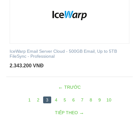
IceWarp Email Server Cloud - 500GB Email, Up to 5TB
FileSync - Professional
2.343.200
VNĐ
TRƯỚC
1
2
3
4
5
6
7
8
9
10
TIẾP THEO