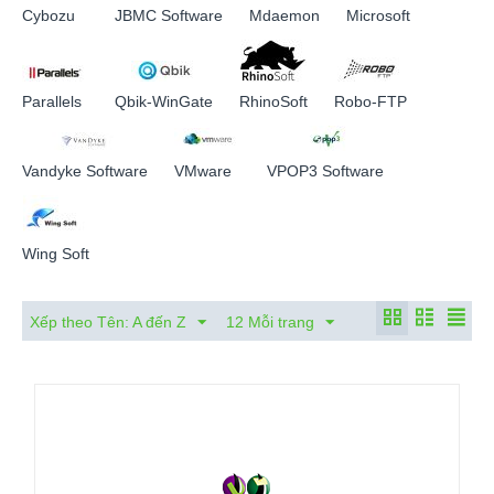
Cybozu
JBMC Software
Mdaemon
Microsoft
Parallels
Qbik-WinGate
RhinoSoft
Robo-FTP
Vandyke Software
VMware
VPOP3 Software
Wing Soft
Xếp theo Tên: A đến Z
12 Mỗi trang