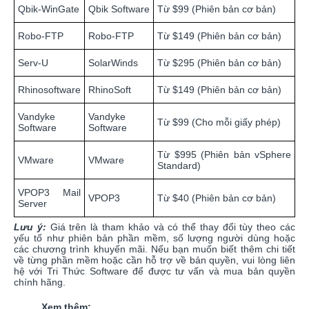
Qbik-WinGate
Qbik Software
Từ $99 (Phiên bản cơ bản)
Robo-FTP
Robo-FTP
Từ $149 (Phiên bản cơ bản)
Serv-U
SolarWinds
Từ $295 (Phiên bản cơ bản)
Rhinosoftware
RhinoSoft
Từ $149 (Phiên bản cơ bản)
Vandyke
Vandyke
Từ $99 (Cho mỗi giấy phép)
Software
Software
Từ $995 (Phiên bản vSphere
VMware
VMware
Standard)
VPOP3 Mail
VPOP3
Từ $40 (Phiên bản cơ bản)
Server
Lưu ý:
Giá trên là tham khảo và có thể thay đổi tùy theo các
yếu tố như phiên bản phần mềm, số lượng người dùng hoặc
các chương trình khuyến mãi. Nếu bạn muốn biết thêm chi tiết
về từng phần mềm hoặc cần hỗ trợ về bản quyền, vui lòng liên
hệ với Tri Thức Software để được tư vấn và mua bản quyền
chính hãng.
Xem thêm: