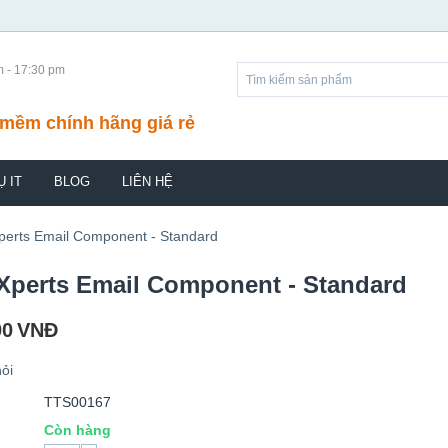
m - 17:30 pm
mềm chính hãng giá rẻ
Ụ IT
BLOG
LIÊN HỆ
perts Email Component - Standard
Xperts Email Component - Standard
00
VNĐ
ỏi
TTS00167
Còn hàng