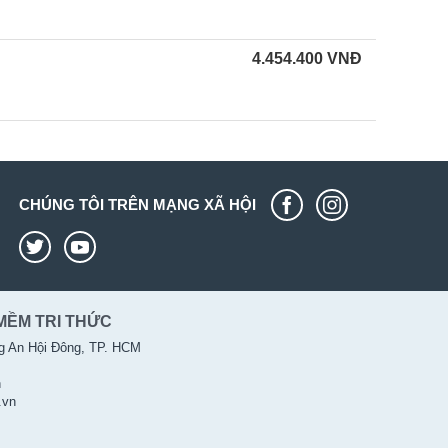
4.454.400
VNĐ
CHÚNG TÔI TRÊN MẠNG XÃ HỘI
MỀM TRI THỨC
g An Hội Đông, TP. HCM
n
.vn