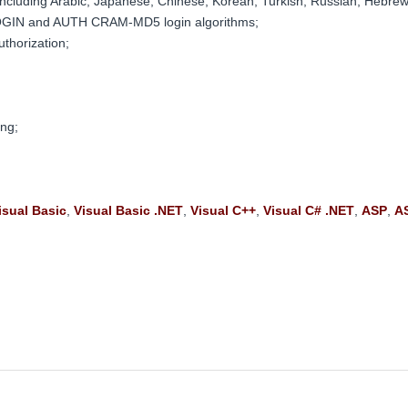
), including Arabic, Japanese, Chinese, Korean, Turkish, Russian, Heb
OGIN and AUTH CRAM-MD5 login algorithms;
thorization;
ing;
isual Basic
,
Visual Basic .NET
,
Visual C++
,
Visual C# .NET
,
ASP
,
A