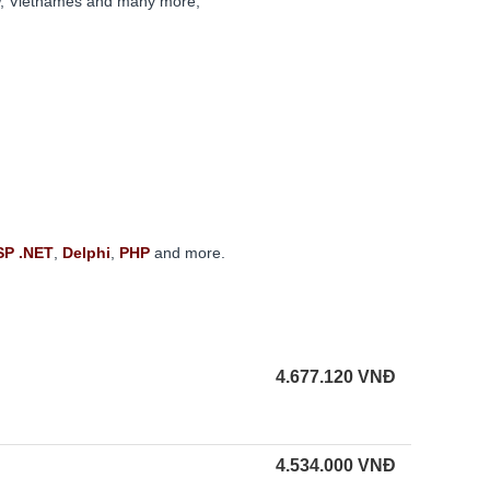
rew, Vietnames and many more;
SP .NET
,
Delphi
,
PHP
and more.
4.677.120
VNĐ
4.534.000
VNĐ