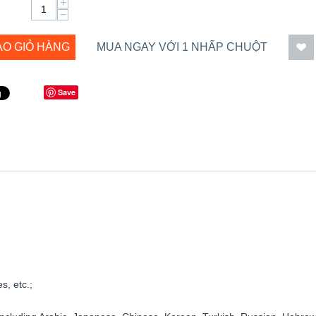
+
−
ÀO GIỎ HÀNG
MUA NGAY VỚI 1 NHẤP CHUỘT
Save
, etc.;