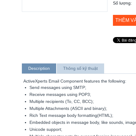
Số lượng:
THÊM V
Description
Thông số kỹ thuật
ActiveXperts Email Component features the following:
Send messages using SMTP;
Receive messages using POP3;
Multiple recipients (To, CC, BCC);
Multiple Attachments (ASCII and binary);
Rich Text message body formatting(HTML);
Embedded objects in message body, like sounds, images
Unicode support;