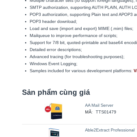
Multiple character sets (to support foreign languages
SMTP authorization, supporting AUTH PLAIN, AUTH L
POP3 authorization, supporting Plain text and APOP3 au
POP3 header download;
Load and save (import and export) MIME (.mim) files;
Mailqueue to improve performance of scripts;
Support for 7/8 bit, quoted-printable and base64 encod
Detailed error descriptions;
Advanced tracing (for troubleshooting purposes);
Windows Event Logging;
Samples included for various development platforms:
V
Sản phẩm cùng giá
AA Mail Server
MÃ:
TTS01479
Able2Extract Professional