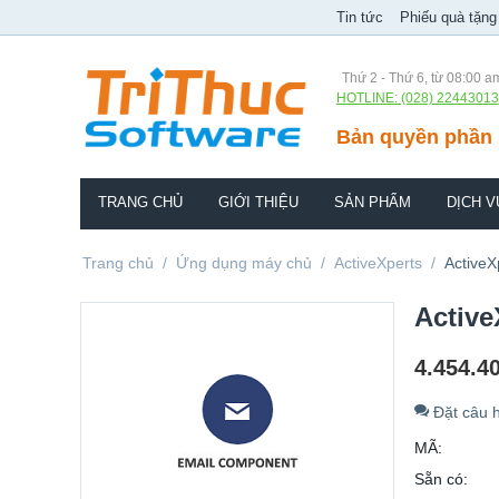
Tin tức
Phiếu quà tặng
Thứ 2 - Thứ 6, từ 08:00 a
HOTLINE: (028) 22443013
Bản quyền phần 
TRANG CHỦ
GIỚI THIỆU
SẢN PHẨM
DỊCH V
Trang chủ
/
Ứng dụng máy chủ
/
ActiveXperts
/
ActiveX
Active
4.454.4
Đặt câu h
MÃ:
Sẵn có: