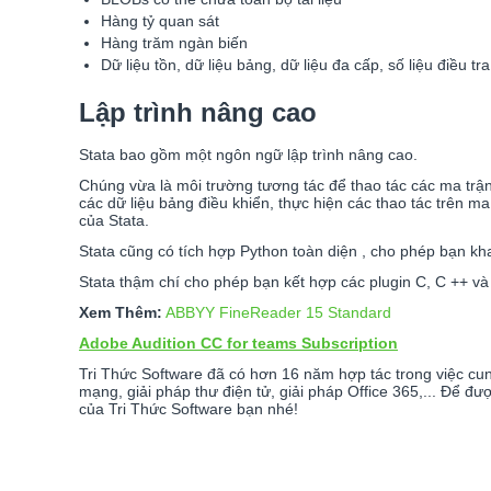
Hàng tỷ quan sát
Hàng trăm ngàn biến
Dữ liệu tồn, dữ liệu bảng, dữ liệu đa cấp, số liệu điều tr
Lập trình nâng cao
Stata bao gồm một ngôn ngữ lập trình nâng cao.
Chúng vừa là môi trường tương tác để thao tác các ma trận,
các dữ liệu bảng điều khiển, thực hiện các thao tác trên m
của Stata.
Stata cũng có tích hợp Python toàn diện , cho phép bạn kha
Stata thậm chí cho phép bạn kết hợp các plugin C, C ++ v
Xem Thêm:
ABBYY FineReader 15 Standard
Adobe Audition CC for teams Subscription
Tri Thức Software đã có hơn 16 năm hợp tác trong việc cun
mạng, giải pháp thư điện tử, giải pháp Office 365,... Để đ
của Tri Thức Software bạn nhé!