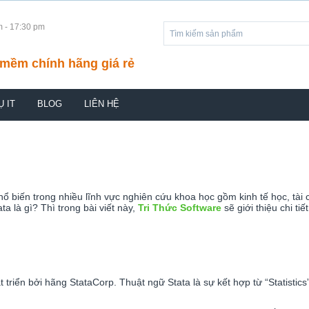
m - 17:30 pm
mềm chính hãng giá rẻ
Ụ IT
BLOG
LIÊN HỆ
ổ biến trong nhiều lĩnh vực nghiên cứu khoa học gồm kinh tế học, tài
ta là gì? Thì trong bài viết này,
Tri Thức Software
sẽ giới thiệu chi t
riển bởi hãng StataCorp. Thuật ngữ Stata là sự kết hợp từ “Statistic