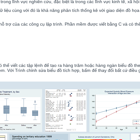
ong lĩnh vực nghiên cứu, đặc biệt là trong các lĩnh vực kinh tế, xã hội 
ữ liệu cùng với đó là khả năng phân tích thống kê với giao diện đồ họ
ỗ trợ của các công cụ lập trình. Phần mềm được viết bằng C và có thể
ó thể viết các tập lệnh để tạo ra hàng trăm hoặc hàng ngàn biểu đồ th
Với Trình chỉnh sửa biểu đồ tích hợp, bấm để thay đổi bất cứ điều gì