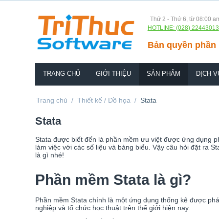
Thứ 2 - Thứ 6, từ 08:00 a
HOTLINE: (028) 22443013
Bản quyền phần 
TRANG CHỦ
GIỚI THIỆU
SẢN PHẨM
DỊCH V
Trang chủ
/
Thiết kế / Đồ họa
/
Stata
Stata
Stata được biết đến là phần mềm ưu việt được ứng dụng ph
làm việc với các số liệu và bảng biểu. Vậy câu hỏi đặt ra Sta
là gì nhé!
Phần mềm Stata là gì?
Phần mềm Stata chính là một ứng dụng thống kê được phát t
nghiệp và tổ chức học thuật trên thế giới hiện nay.