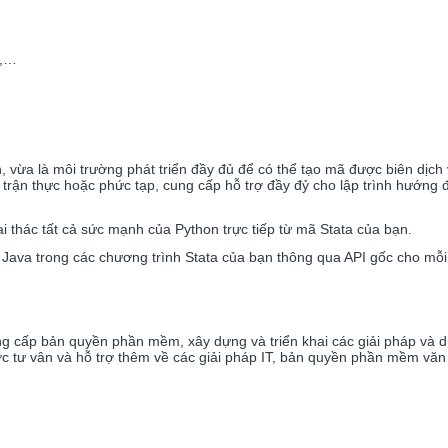
a,…
 vừa là môi trường phát triển đầy đủ để có thể tạo mã được biên dịch v
a trận thực hoặc phức tạp, cung cấp hỗ trợ đầy đỷ cho lập trình hướng
i thác tất cả sức mạnh của Python trực tiếp từ mã Stata của bạn.
à Java trong các chương trình Stata của bạn thông qua API gốc cho mỗ
g cấp bản quyền phần mềm, xây dựng và triển khai các giải pháp và dị
ược tư vân và hỗ trợ thêm về các giải pháp IT, bản quyền phần mềm văn 