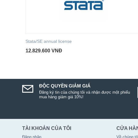
Stata/SE annual license
12.829.600
VNĐ
ĐỘC QUYỀN GIẢM GIÁ
Đăng ký tin của chúng tôi và nhận được một phiếu
mua hàng giảm giá 10%!
TÀI KHOẢN CỦA TÔI
CỬA HÀ
Đăng nhập
Về chúng tô