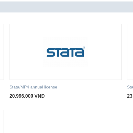
Stata/MP4 annual license
St
20.996.000
VNĐ
23