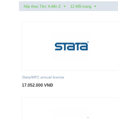
Xếp theo Tên: A đến Z
12 Mỗi trang
Stata/MP2 annual license
17.052.000
VNĐ